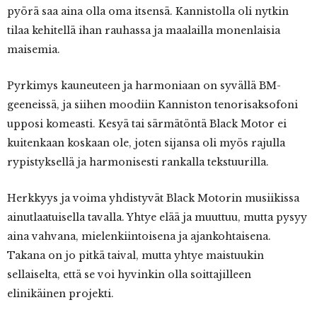
pyörä saa aina olla oma itsensä. Kannistolla oli nytkin
tilaa kehitellä ihan rauhassa ja maalailla monenlaisia
maisemia.
Pyrkimys kauneuteen ja harmoniaan on syvällä BM-
geeneissä, ja siihen moodiin Kanniston tenorisaksofoni
upposi komeasti. Kesyä tai särmätöntä Black Motor ei
kuitenkaan koskaan ole, joten sijansa oli myös rajulla
rypistyksellä ja harmonisesti rankalla tekstuurilla.
Herkkyys ja voima yhdistyvät Black Motorin musiikissa
ainutlaatuisella tavalla. Yhtye elää ja muuttuu, mutta pysyy
aina vahvana, mielenkiintoisena ja ajankohtaisena.
Takana on jo pitkä taival, mutta yhtye maistuukin
sellaiselta, että se voi hyvinkin olla soittajilleen
elinikäinen projekti.