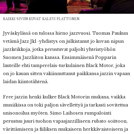
KAIKKI SIVUN KUVAT: KALEVI PLATTONEN.
Jyväskylässä on tulossa hieno jazzvuosi. Tuomas Paukun
vetämä Jazz Jkl -yhdistys on julkistanut jo kovan nipun
jazzkeikkoja, jotka perustuvat paljolti yhteistyöhön
Suomen Jazzliiton kanssa. Ensimmäisenä Popparin
lauteille ehti tamperelais-turkulainen Black Motor, joka
on jo kauan sitten vakiinnuttanut paikkansa jazzin vapaan
laidan kiintotähtenä.
Free jazzin henki kulkee Black Motorin mukana, vaikka
musiikissa on toki paljon sävellettyä ja tarkasti sovitettua
unisonoilua myöten. Simo Laihosen rumpalointi
perustuu juuri tuohon vapaajazzilliseen rubato-soittoon,
värittämiseen ja fiiliksen mukaiseen herkkävaistoiseen ja