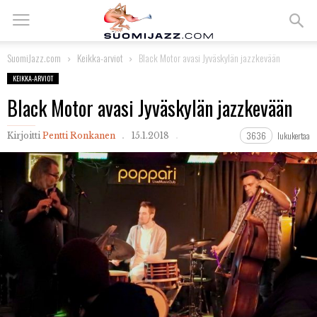
SuomiJazz.com
Keikka-arviot
Black Motor avasi Jyväskylän jazzkevään
KEIKKA-ARVIOT
Black Motor avasi Jyväskylän jazzkevään
3636
lukukertaa
Kirjoitti
Pentti Ronkanen
15.1.2018