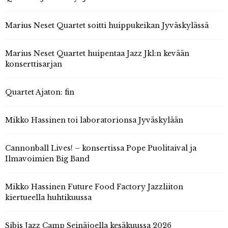
Marius Neset Quartet soitti huippukeikan Jyväskylässä
Marius Neset Quartet huipentaa Jazz Jkl:n kevään
konserttisarjan
Quartet Ajaton: fin
Mikko Hassinen toi laboratorionsa Jyväskylään
Cannonball Lives! – konsertissa Pope Puolitaival ja
Ilmavoimien Big Band
Mikko Hassinen Future Food Factory Jazzliiton
kiertueella huhtikuussa
Sibis Jazz Camp Seinäjoella kesäkuussa 2026