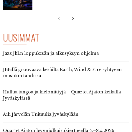
UUSIMMAT
Jazz Jkl:n loppukesän ja alkusyksyn ohjelma
JBB:llä groovaava kesäilta Earth, Wind & Fire -yhtyeen
musiikin tahdissa
Hullua tangoa ja kieloniittyjä – Quartet Ajaton keikalla
Jyväskylässä
Aili Järvelän Unituulia Jyväskylään
Quartet Ajaton levynjulkaisukiertueella 4.–8.5.2026