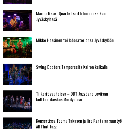
Marius Neset Quartet soitti huippukeikan
Jyväskylässä
Mikko Hassinen toi laboratorionsa Jyväskylään
Swing Doctors Tampereelta Kairon keikalla
Tiikerit vauhdissa – DDT Jazzband Loviisan
kulttuurikeskus Marilynissa
Konsertissa Teemu Takasen ja Iiro Rantalan suurtyö
All That Jazz