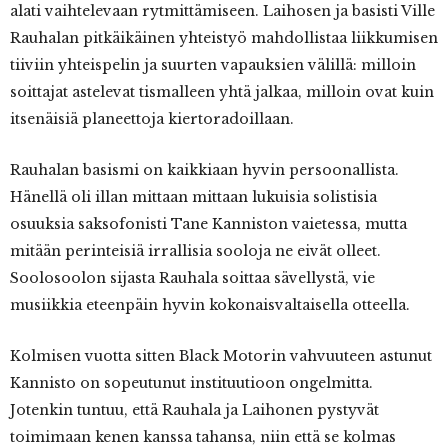
alati vaihtelevaan rytmittämiseen. Laihosen ja basisti Ville
Rauhalan pitkäikäinen yhteistyö mahdollistaa liikkumisen
tiiviin yhteispelin ja suurten vapauksien välillä: milloin
soittajat astelevat tismalleen yhtä jalkaa, milloin ovat kuin
itsenäisiä planeettoja kiertoradoillaan.
Rauhalan basismi on kaikkiaan hyvin persoonallista.
Hänellä oli illan mittaan mittaan lukuisia solistisia
osuuksia saksofonisti Tane Kanniston vaietessa, mutta
mitään perinteisiä irrallisia sooloja ne eivät olleet.
Soolosoolon sijasta Rauhala soittaa sävellystä, vie
musiikkia eteenpäin hyvin kokonaisvaltaisella otteella.
Kolmisen vuotta sitten Black Motorin vahvuuteen astunut
Kannisto on sopeutunut instituutioon ongelmitta.
Jotenkin tuntuu, että Rauhala ja Laihonen pystyvät
toimimaan kenen kanssa tahansa, niin että se kolmas