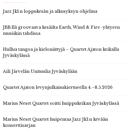
Jazz Jkl:n loppukesän ja alkusyksyn ohjelma
JBB:llä groovaava kesäilta Earth, Wind & Fire -yhtyeen
musiikin tahdissa
Hullua tangoa ja kieloniittyjä – Quartet Ajaton keikalla
Jyväskylässä
Aili Järvelän Unituulia Jyväskylään
Quartet Ajaton levynjulkaisukiertueella 4.–8.5.2026
Marius Neset Quartet soitti huippukeikan Jyväskylässä
Marius Neset Quartet huipentaa Jazz Jkl:n kevään
konserttisarjan