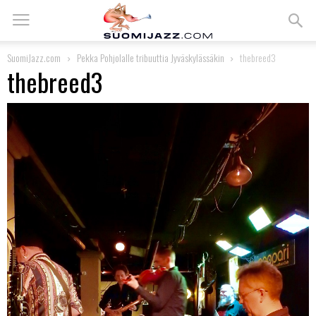
SuomiJazz.com
Pekka Pohjolalle tribuuttia Jyväskylässäkin
thebreed3
thebreed3