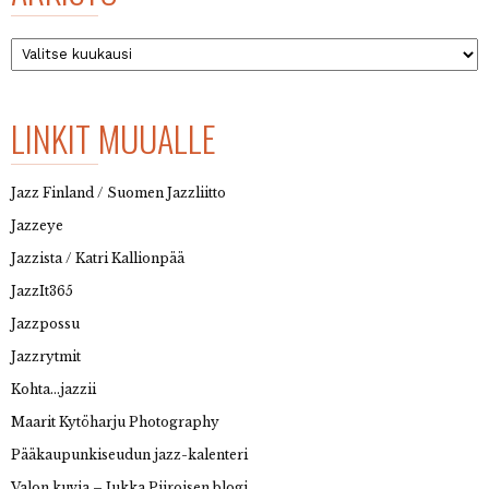
Arkisto
LINKIT MUUALLE
Jazz Finland / Suomen Jazzliitto
Jazzeye
Jazzista / Katri Kallionpää
JazzIt365
Jazzpossu
Jazzrytmit
Kohta…jazzii
Maarit Kytöharju Photography
Pääkaupunkiseudun jazz-kalenteri
Valon kuvia – Jukka Piiroisen blogi