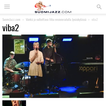
SuomiJazz.com
Vänkä ja valloittava Viba ensivierailulla Jyväskylässä
viba2
viba2