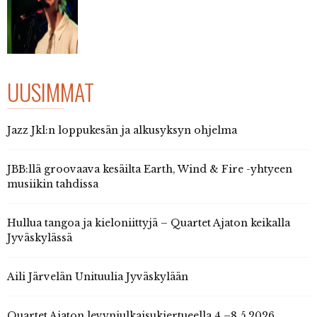
UUSIMMAT
Jazz Jkl:n loppukesän ja alkusyksyn ohjelma
JBB:llä groovaava kesäilta Earth, Wind & Fire -yhtyeen
musiikin tahdissa
Hullua tangoa ja kieloniittyjä – Quartet Ajaton keikalla
Jyväskylässä
Aili Järvelän Unituulia Jyväskylään
Quartet Ajaton levynjulkaisukiertueella 4.–8.5.2026