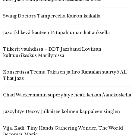
Swing Doctors Tampereelta Kairon keikalla
Jazz Jkl kevätkauteen 14 tapahtuman kattauksella
Tiikerit vauhdissa – DDT Jazzband Loviisan
kulttuurikeskus Marilynissa
Konsertissa Teemu Takasen ja Iiro Rantalan suurtyö All
That Jazz
Chad Wackermanin superyhtye heitti keikan Äänekoskella
Jazzyhtye Decoy julkaisee kolmen kappaleen singlen
Vija, Kadi: Tiny Hands Gathering Wonder, The World
Becomes Magic