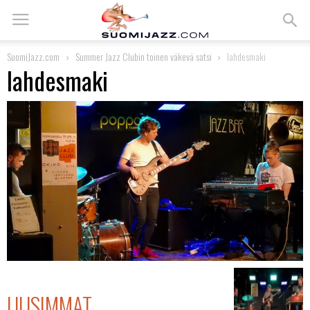
SuomiJazz.com
Summer Jazz Clubin toinen väkevä satsi
lahdesmaki
lahdesmaki
UUSIMMAT