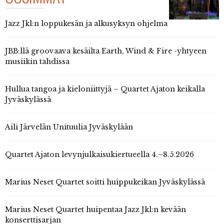
Jazz Jkl:n loppukesän ja alkusyksyn ohjelma
JBB:llä groovaava kesäilta Earth, Wind & Fire -yhtyeen
musiikin tahdissa
Hullua tangoa ja kieloniittyjä – Quartet Ajaton keikalla
Jyväskylässä
Aili Järvelän Unituulia Jyväskylään
Quartet Ajaton levynjulkaisukiertueella 4.–8.5.2026
Marius Neset Quartet soitti huippukeikan Jyväskylässä
Marius Neset Quartet huipentaa Jazz Jkl:n kevään
konserttisarjan