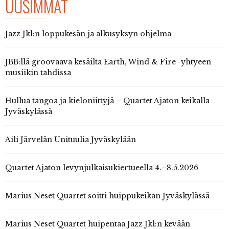
UUSIMMAT
Jazz Jkl:n loppukesän ja alkusyksyn ohjelma
JBB:llä groovaava kesäilta Earth, Wind & Fire -yhtyeen
musiikin tahdissa
Hullua tangoa ja kieloniittyjä – Quartet Ajaton keikalla
Jyväskylässä
Aili Järvelän Unituulia Jyväskylään
Quartet Ajaton levynjulkaisukiertueella 4.–8.5.2026
Marius Neset Quartet soitti huippukeikan Jyväskylässä
Marius Neset Quartet huipentaa Jazz Jkl:n kevään