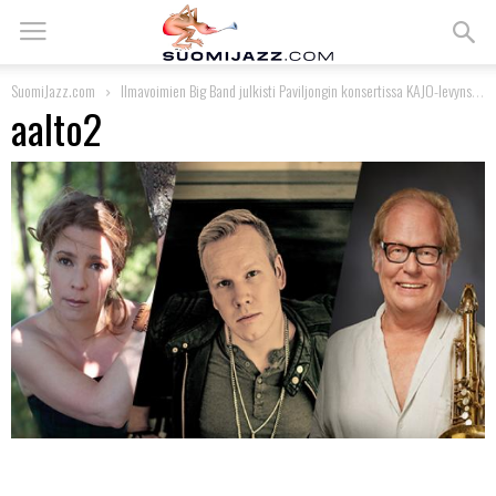
SuomiJazz.com
Ilmavoimien Big Band julkisti Paviljongin konsertissa KAJO-levynsä
aalto2