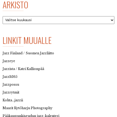
ARKISTO
Arkisto
LINKIT MUUALLE
Jazz Finland / Suomen Jazzliitto
Jazzeye
Jazzista / Katri Kallionpää
JazzIt365
Jazzpossu
Jazzrytmit
Kohta…jazzii
Maarit Kytöharju Photography
Pääkaupunkiseudun jazz-kalenteri