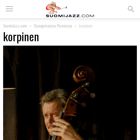
SuomiJazz.com
Djangomaniaa Porvoossa
korpinen
korpinen