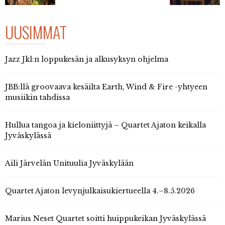
UUSIMMAT
Jazz Jkl:n loppukesän ja alkusyksyn ohjelma
JBB:llä groovaava kesäilta Earth, Wind & Fire -yhtyeen
musiikin tahdissa
Hullua tangoa ja kieloniittyjä – Quartet Ajaton keikalla
Jyväskylässä
Aili Järvelän Unituulia Jyväskylään
Quartet Ajaton levynjulkaisukiertueella 4.–8.5.2026
Marius Neset Quartet soitti huippukeikan Jyväskylässä