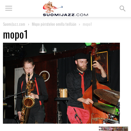
SuomiJazz.com
Mopo pöristelee omilla teillään
mopo1
mopo1