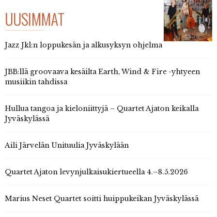
UUSIMMAT
Jazz Jkl:n loppukesän ja alkusyksyn ohjelma
JBB:llä groovaava kesäilta Earth, Wind & Fire -yhtyeen
musiikin tahdissa
Hullua tangoa ja kieloniittyjä – Quartet Ajaton keikalla
Jyväskylässä
Aili Järvelän Unituulia Jyväskylään
Quartet Ajaton levynjulkaisukiertueella 4.–8.5.2026
Marius Neset Quartet soitti huippukeikan Jyväskylässä