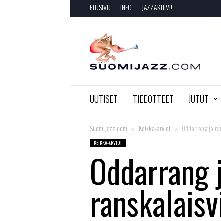
ETUSIVU
INFO
JAZZAKTIIVI!
SuomiJazz.com
UUTISET
TIEDOTTEET
JUTUT
SuomiJazz.com
Keikka-arviot
Oddarrang ja ra
KEIKKA-ARVIOT
Oddarrang 
ranskalaisv