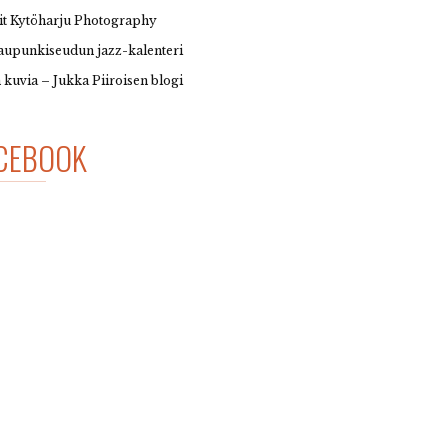
it Kytöharju Photography
upunkiseudun jazz-kalenteri
 kuvia – Jukka Piiroisen blogi
CEBOOK