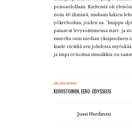
poissaolollaan. Kielteistä oli yleis
noin 40 ihmistä, mukaan lukien lehdi
yökerhoihin, joiden ns. ”huippu-dj:t
painavat levysoittimensa start- ja s
suurelta osin median yksipuolisen ta
kuule eivätkä sen johdosta myöskää
ja improvisoitua musiikkia on saatav
EDELLINEN ARTIKKELI
KOIVISTOINEN, EERO: ODYSSEUS
Jussi Huolman