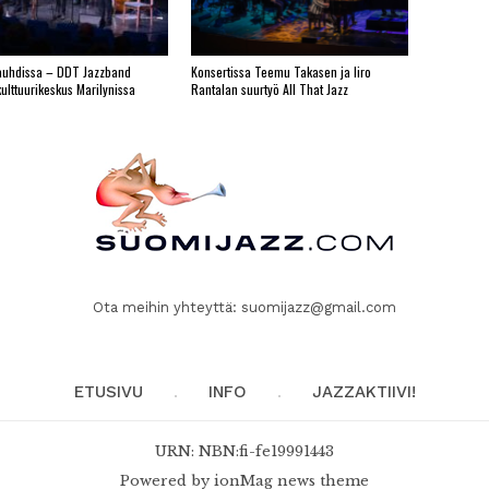
vauhdissa – DDT Jazzband
Konsertissa Teemu Takasen ja Iiro
kulttuurikeskus Marilynissa
Rantalan suurtyö All That Jazz
Ota meihin yhteyttä:
suomijazz@gmail.com
ETUSIVU
INFO
JAZZAKTIIVI!
URN: NBN:fi-fe19991443
Powered by
ionMag news theme