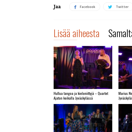
Jaa
Facebook
Twitter
Lisää aiheesta
Samalta
Hullua tangoa ja kieloniittyjä – Quartet
Marius Ne
Ajaton keikalla Jyväskylässä
Jyväskylä