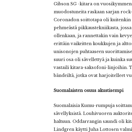
Gibson SG -kitara on vuosikymmeniä 
muodostuneita raskaan sarjan rock
Coronadon soittotapa oli kuitenkin e
pehmeästä pikkaustekniikasta, jossa
ollenkaan, ja rannettakin vain kevye
erittäin vaikeitten koukkujen ja alt
unisonojen puhtaaseen suorittamisee
suuri osa oli sävellettyä ja kuinka 
vastaili kitara-saksofoni-linjoihin.
bändeiltä, jotka ovat harjoitelleet v
Suomalaisten osuus akustisempi
Suomalaisia Kumu-rumpuja soittanu
sävellyksistä. Louhivuoren auktorite
haltuun. Oddarrangin saundi oli kita
Lindgren käytti Juha Lottosen valmist