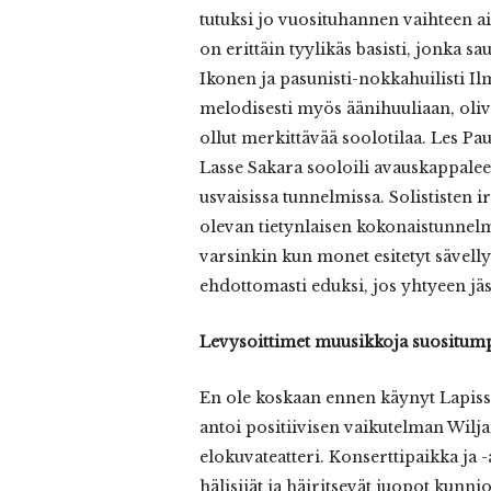
tutuksi jo vuosituhannen vaihteen ai
on erittäin tyylikäs basisti, jonka s
Ikonen ja pasunisti-nokkahuilisti I
melodisesti myös äänihuuliaan, oliv
ollut merkittävää soolotilaa. Les Pau
Lasse Sakara sooloili avauskappalee
usvaisissa tunnelmissa. Solististen i
olevan tietynlaisen kokonaistunnelm
varsinkin kun monet esitetyt sävelly
ehdottomasti eduksi, jos yhtyeen jä
Levysoittimet muusikkoja suositum
En ole koskaan ennen käynyt Lapis
antoi positiivisen vaikutelman Wil
elokuvateatteri. Konserttipaikka ja -
hälisijät ja häiritsevät juopot kunni