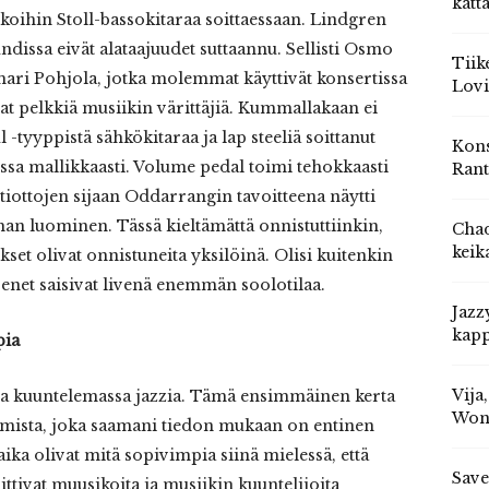
katt
koihin Stoll-bassokitaraa soittaessaan. Lindgren
aundissa eivät alataajuudet suttaannu. Sellisti Osmo
Tiik
lmari Pohjola, jotka molemmat käyttivät konsertissa
Lovi
at pelkkiä musiikin värittäjiä. Kummallakaan ei
l -tyyppistä sähkökitaraa ja lap steeliä soittanut
Kons
ssa mallikkaasti. Volume pedal toimi tehokkaasti
Rant
rtiottojen sijaan Oddarrangin tavoitteena näytti
an luominen. Tässä kieltämättä onnistuttiinkin,
Chad
keik
kset olivat onnistuneita yksilöinä. Olisi kuitenkin
senet saisivat livenä enemmän soolotilaa.
Jazz
kapp
pia
Vija
sa kuuntelemassa jazzia. Tämä ensimmäinen kerta
Won
jamista, joka saamani tiedon mukaan on entinen
aika olivat mitä sopivimpia siinä mielessä, että
Save
oittivat muusikoita ja musiikin kuuntelijoita