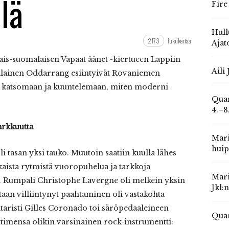
lä
Fire
Hull
2173
lukukertaa
Ajat
ais-suomalaisen Vapaat äänet -kiertueen Lappiin
Aili
alainen Oddarrang esiintyivät Rovaniemen
 katsomaan ja kuuntelemaan, miten moderni
Quar
4.–8
arkkuutta
Mari
huip
i tasan yksi tauko. Muutoin saatiin kuulla lähes
ista rytmistä vuoropuhelua ja tarkkoja
Mari
. Rumpali Christophe Lavergne oli melkein yksin
Jkl:
taan villiintynyt paahtaminen oli vastakohta
Kitaristi Gilles Coronado toi säröpedaaleineen
Quar
timensa olikin varsinainen rock-instrumentti: