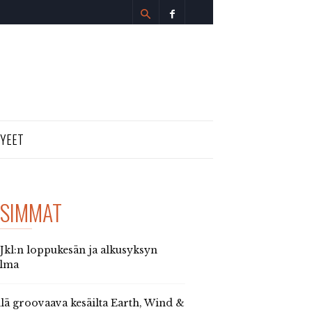
TYEET
SIMMAT
 Jkl:n loppukesän ja alkusyksyn
elma
llä groovaava kesäilta Earth, Wind &