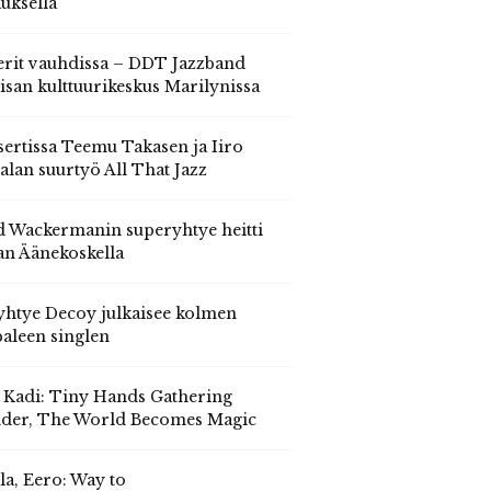
auksella
erit vauhdissa – DDT Jazzband
isan kulttuurikeskus Marilynissa
ertissa Teemu Takasen ja Iiro
alan suurtyö All That Jazz
 Wackermanin superyhtye heitti
an Äänekoskella
yhtye Decoy julkaisee kolmen
aleen singlen
, Kadi: Tiny Hands Gathering
der, The World Becomes Magic
la, Eero: Way to