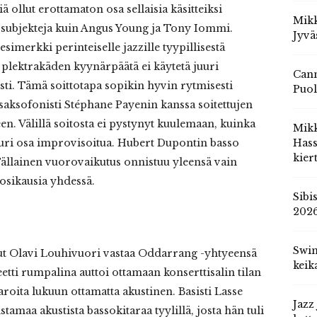
ollut erottamaton osa sellaisia käsitteiksi
Mikk
-subjekteja kuin Angus Young ja Tony Iommi.
Jyvä
simerkki perinteiselle jazzille tyypillisestä
 plektrakäden kyynärpäätä ei käytetä juuri
Cann
sti. Tämä soittotapa sopikin hyvin rytmisesti
Puol
tosaksofonisti Stéphane Payenin kanssa soitettujen
n. Välillä soitosta ei pystynyt kuulemaan, kuinka
Mik
suuri osa improvisoitua. Hubert Dupontin basso
Hass
kier
 Tällainen vuorovaikutus onnistuu yleensä vain
uosikausia yhdessä.
Sibi
202
Swin
t Olavi Louhivuori vastaa Oddarrang -yhtyeensä
keik
etti rumpalina auttoi ottamaan konserttisalin tilan
roita lukuun ottamatta akustinen. Basisti Lasse
Jazz
amaa akustista bassokitaraa tyylillä, josta hän tuli