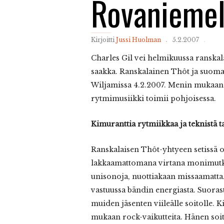
Rovaniemel
Kirjoitti
Jussi Huolman
5.2.2007
Charles Gil vei helmikuussa ranskal
saakka. Ranskalainen Thôt ja suom
Wiljamissa 4.2.2007. Menin mukaan
rytmimusiikki toimii pohjoisessa.
Kimuranttia rytmiikkaa ja teknistä t
Ranskalaisen Thôt-yhtyeen setissä ol
lakkaamattomana virtana monimutka
unisonoja, nuottiakaan missaamatta
vastuussa bändin energiasta. Suoras
muiden jäsenten viileälle soitolle. 
mukaan rock-vaikutteita. Hänen soit