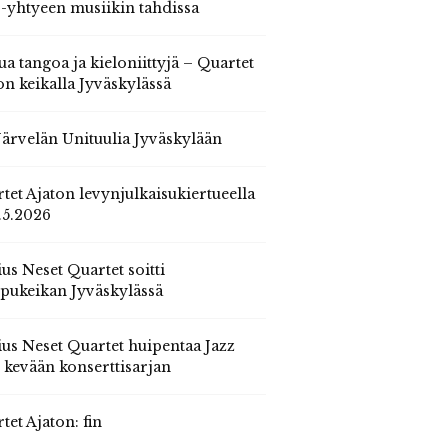
 -yhtyeen musiikin tahdissa
ua tangoa ja kieloniittyjä – Quartet
on keikalla Jyväskylässä
 Järvelän Unituulia Jyväskylään
tet Ajaton levynjulkaisukiertueella
.5.2026
us Neset Quartet soitti
pukeikan Jyväskylässä
us Neset Quartet huipentaa Jazz
n kevään konserttisarjan
tet Ajaton: fin