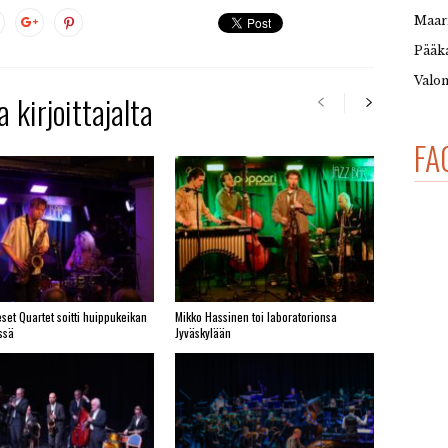
Maar
Pääka
Valon
 kirjoittajalta
FA
set Quartet soitti huippukeikan
Mikko Hassinen toi laboratorionsa
ssä
Jyväskylään