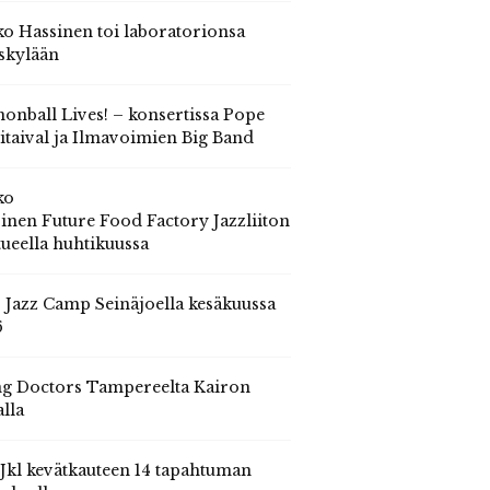
o Hassinen toi laboratorionsa
skylään
onball Lives! – konsertissa Pope
itaival ja Ilmavoimien Big Band
ko
inen Future Food Factory Jazzliiton
tueella huhtikuussa
s Jazz Camp Seinäjoella kesäkuussa
6
g Doctors Tampereelta Kairon
alla
 Jkl kevätkauteen 14 tapahtuman