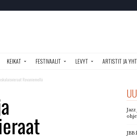
KEIKAT
FESTIVAALIT
LEVYT
ARTISTIT JA YH
nskalaisvieraat Rovaniemellä
UU
ja
Jazz
ieraat
ohj
JBB: