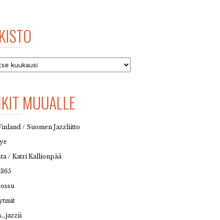
KISTO
to
NKIT MUUALLE
Finland / Suomen Jazzliitto
eye
sta / Katri Kallionpää
t365
possu
ytmit
…jazzii