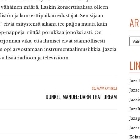
ön vähäinen määrä. Laskin konserttisalissa olleen
stön ja konserttipaikan edustajat. Sen sijaan
AR
” eivät esitystensä aikana tee paljoa muuta kuin
top-nappeja, riittää porukkaa jonoksi asti. On
Arkis
rjonnan vika, että ihmiset eivät säännöllisesti
n opi arvostamaan instrumentaalimusiikkia. Jazzia
a lisää radioon ja televisioon.
LI
Jazz 
SEURAAVA ARTIKKELI
Jazz
DUNKEL, MANUEL: DARN THAT DREAM
Jazzi
JazzI
Jazz
Jazzr
Kohta