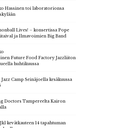
o Hassinen toi laboratorionsa
skylään
onball Lives! – konsertissa Pope
itaival ja Ilmavoimien Big Band
ko
inen Future Food Factory Jazzliiton
tueella huhtikuussa
s Jazz Camp Seinäjoella kesäkuussa
6
g Doctors Tampereelta Kairon
alla
 Jkl kevätkauteen 14 tapahtuman