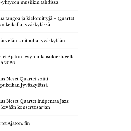
 -yhtyeen musiikin tahdissa
ua tangoa ja kieloniittyjä – Quartet
on keikalla Jyväskylässä
 Järvelän Unituulia Jyväskylään
tet Ajaton levynjulkaisukiertueella
.5.2026
us Neset Quartet soitti
pukeikan Jyväskylässä
us Neset Quartet huipentaa Jazz
n kevään konserttisarjan
tet Ajaton: fin