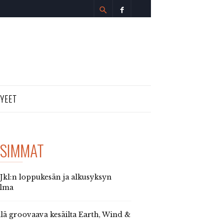
TYEET
SIMMAT
 Jkl:n loppukesän ja alkusyksyn
elma
llä groovaava kesäilta Earth, Wind &