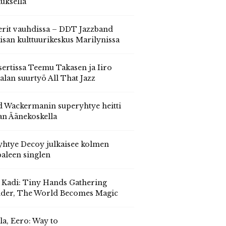
auksella
erit vauhdissa – DDT Jazzband
isan kulttuurikeskus Marilynissa
ertissa Teemu Takasen ja Iiro
alan suurtyö All That Jazz
 Wackermanin superyhtye heitti
an Äänekoskella
yhtye Decoy julkaisee kolmen
aleen singlen
, Kadi: Tiny Hands Gathering
der, The World Becomes Magic
la, Eero: Way to