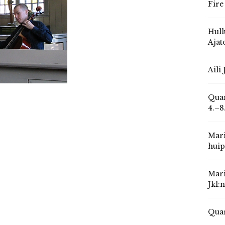
Fire
Hull
Ajat
Aili
Quar
4.–8
Mari
huip
Mari
Jkl:
Quar