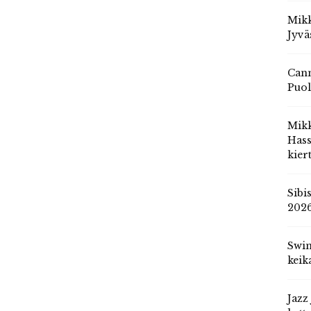
Mikk
Jyvä
Cann
Puol
Mik
Hass
kier
Sibi
202
Swin
keik
Jazz