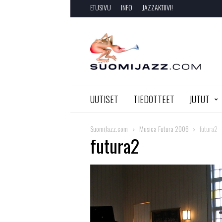
ETUSIVU
INFO
JAZZAKTIIVI!
SuomiJazz.com
UUTISET
TIEDOTTEET
JUTUT
SuomiJazz.com
Musica Futura 2006
futura2
futura2