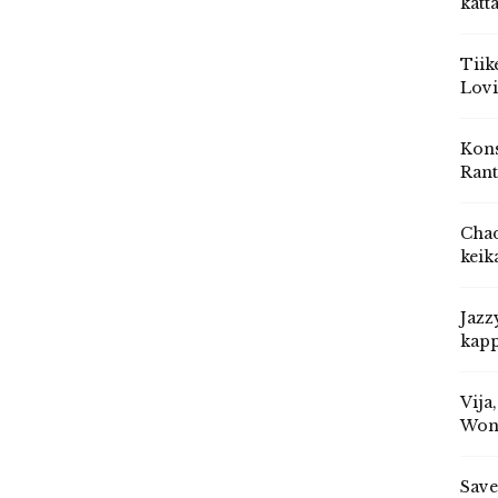
katt
Tiik
Lovi
Kons
Rant
Chad
keik
Jazz
kapp
Vija
Won
Save