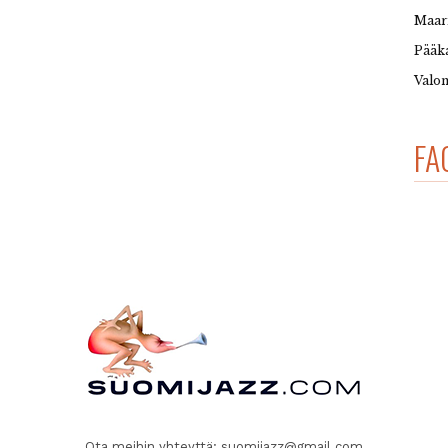
Maar
Pääka
Valon
FA
Ota meihin yhteyttä:
suomijazz@gmail.com