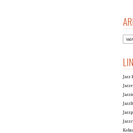
AR
Arkis
LI
Jazz 
Jazz
Jazzi
JazzI
Jazz
Jazzr
Kohta