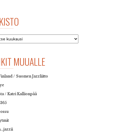
KISTO
to
NKIT MUUALLE
Finland / Suomen Jazzliitto
eye
sta / Katri Kallionpää
t365
possu
ytmit
…jazzii