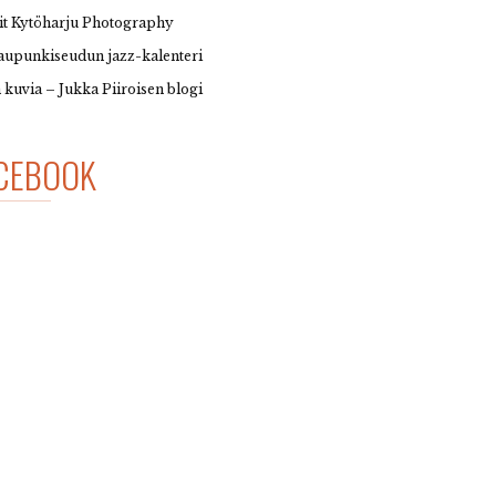
it Kytöharju Photography
upunkiseudun jazz-kalenteri
 kuvia – Jukka Piiroisen blogi
CEBOOK