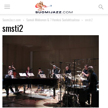
SuomiJazz.com
Samuli Mikkonen & 7 Henkeä Suolahtisalissa
smsti2
smsti2