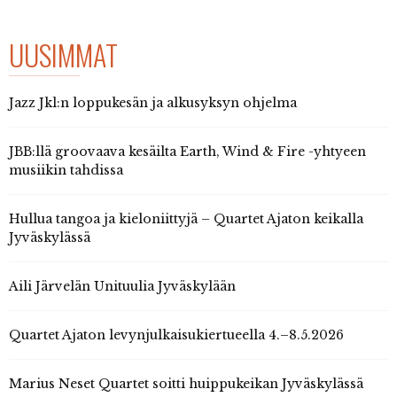
UUSIMMAT
Jazz Jkl:n loppukesän ja alkusyksyn ohjelma
JBB:llä groovaava kesäilta Earth, Wind & Fire -yhtyeen
musiikin tahdissa
Hullua tangoa ja kieloniittyjä – Quartet Ajaton keikalla
Jyväskylässä
Aili Järvelän Unituulia Jyväskylään
Quartet Ajaton levynjulkaisukiertueella 4.–8.5.2026
Marius Neset Quartet soitti huippukeikan Jyväskylässä