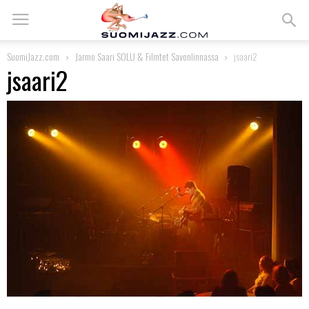
SuomiJazz.com
Jarmo Saari SOLU & Filmtet Savonlinnassa
jsaari2
jsaari2