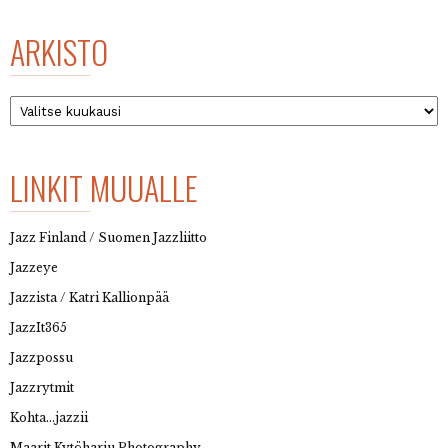
ARKISTO
Arkisto
LINKIT MUUALLE
Jazz Finland / Suomen Jazzliitto
Jazzeye
Jazzista / Katri Kallionpää
JazzIt365
Jazzpossu
Jazzrytmit
Kohta…jazzii
Maarit Kytöharju Photography