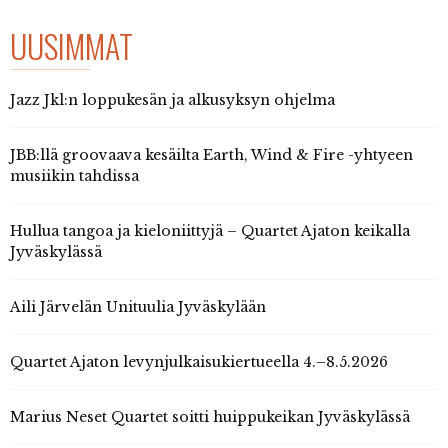
UUSIMMAT
Jazz Jkl:n loppukesän ja alkusyksyn ohjelma
JBB:llä groovaava kesäilta Earth, Wind & Fire -yhtyeen
musiikin tahdissa
Hullua tangoa ja kieloniittyjä – Quartet Ajaton keikalla
Jyväskylässä
Aili Järvelän Unituulia Jyväskylään
Quartet Ajaton levynjulkaisukiertueella 4.–8.5.2026
Marius Neset Quartet soitti huippukeikan Jyväskylässä