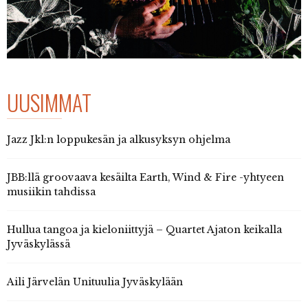
UUSIMMAT
Jazz Jkl:n loppukesän ja alkusyksyn ohjelma
JBB:llä groovaava kesäilta Earth, Wind & Fire -yhtyeen
musiikin tahdissa
Hullua tangoa ja kieloniittyjä – Quartet Ajaton keikalla
Jyväskylässä
Aili Järvelän Unituulia Jyväskylään