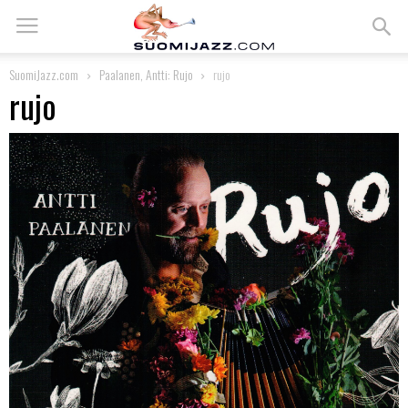
SuomiJazz.com
Paalanen, Antti: Rujo
rujo
rujo