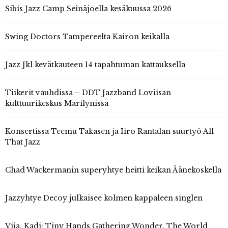
Sibis Jazz Camp Seinäjoella kesäkuussa 2026
Swing Doctors Tampereelta Kairon keikalla
Jazz Jkl kevätkauteen 14 tapahtuman kattauksella
Tiikerit vauhdissa – DDT Jazzband Loviisan
kulttuurikeskus Marilynissa
Konsertissa Teemu Takasen ja Iiro Rantalan suurtyö All
That Jazz
Chad Wackermanin superyhtye heitti keikan Äänekoskella
Jazzyhtye Decoy julkaisee kolmen kappaleen singlen
Vija, Kadi: Tiny Hands Gathering Wonder, The World