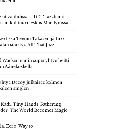
auksella
erit vauhdissa – DDT Jazzband
isan kulttuurikeskus Marilynissa
ertissa Teemu Takasen ja Iiro
alan suurtyö All That Jazz
 Wackermanin superyhtye heitti
an Äänekoskella
yhtye Decoy julkaisee kolmen
aleen singlen
, Kadi: Tiny Hands Gathering
der, The World Becomes Magic
la, Eero: Way to