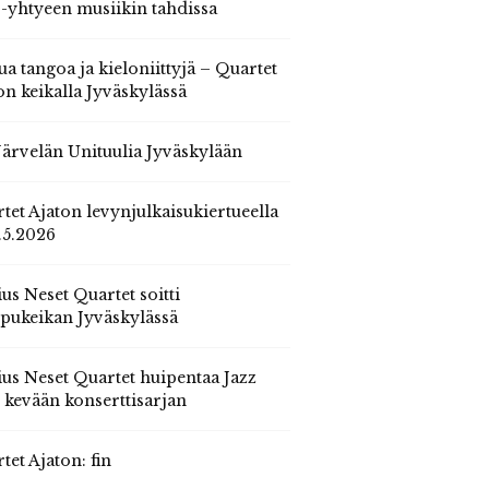
 -yhtyeen musiikin tahdissa
ua tangoa ja kieloniittyjä – Quartet
on keikalla Jyväskylässä
 Järvelän Unituulia Jyväskylään
tet Ajaton levynjulkaisukiertueella
.5.2026
us Neset Quartet soitti
pukeikan Jyväskylässä
us Neset Quartet huipentaa Jazz
n kevään konserttisarjan
tet Ajaton: fin