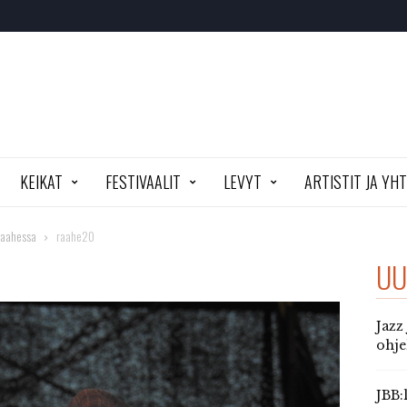
KEIKAT
FESTIVAALIT
LEVYT
ARTISTIT JA YH
Raahessa
raahe20
UU
Jazz
ohj
JBB: