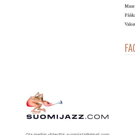
Maar
Pääka
Valon
FA
Ota meihin yhteyttä:
suomijazz@gmail.com