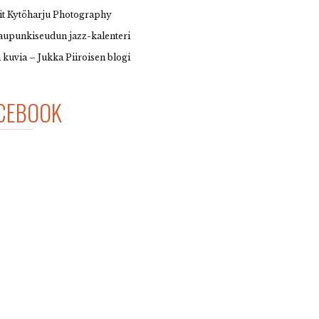
it Kytöharju Photography
upunkiseudun jazz-kalenteri
 kuvia – Jukka Piiroisen blogi
CEBOOK