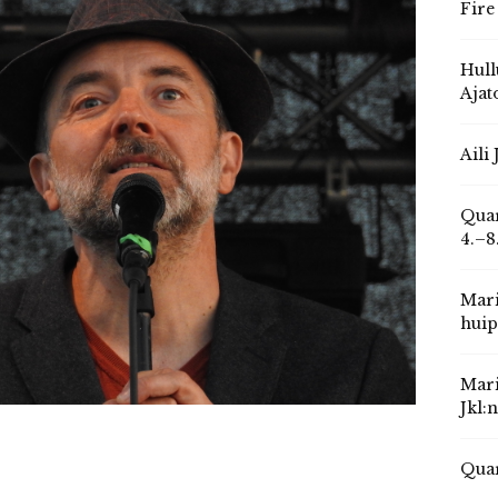
Fire
Hull
Ajat
Aili
Quar
4.–8
Mari
huip
Mari
Jkl:
Quar