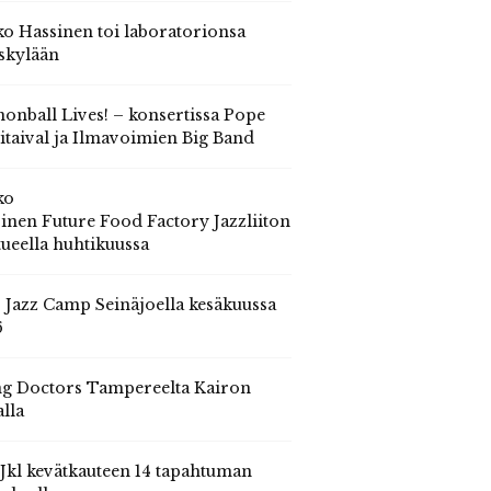
o Hassinen toi laboratorionsa
skylään
onball Lives! – konsertissa Pope
itaival ja Ilmavoimien Big Band
ko
inen Future Food Factory Jazzliiton
tueella huhtikuussa
s Jazz Camp Seinäjoella kesäkuussa
6
g Doctors Tampereelta Kairon
alla
 Jkl kevätkauteen 14 tapahtuman