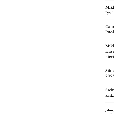
Mikk
Jyvä
Cann
Puol
Mik
Hass
kier
Sibi
202
Swin
keik
Jazz