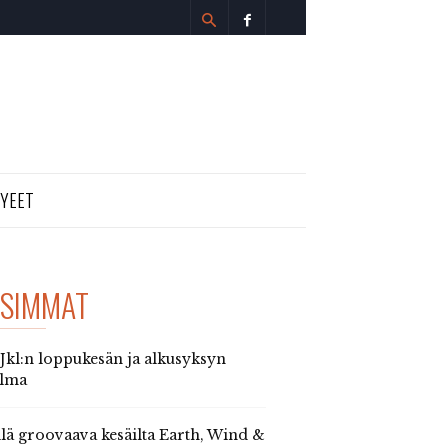
TYEET
SIMMAT
 Jkl:n loppukesän ja alkusyksyn
elma
llä groovaava kesäilta Earth, Wind &