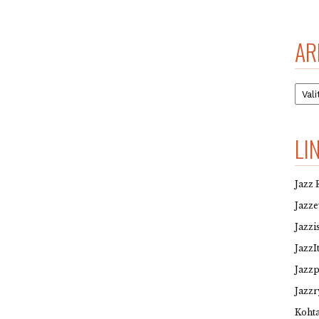
AR
Arkis
LI
Jazz 
Jazz
Jazzi
JazzI
Jazz
Jazzr
Kohta