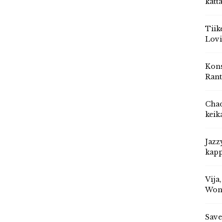
katt
Tiik
Lovi
Kons
Rant
Chad
keik
Jazz
kapp
Vija
Won
Save