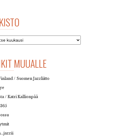
KISTO
to
NKIT MUUALLE
Finland / Suomen Jazzliitto
eye
sta / Katri Kallionpää
t365
possu
ytmit
…jazzii