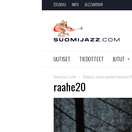
ETUSIVU
INFO
JAZZAKTIIVI!
SuomiJazz.com
UUTISET
TIEDOTTEET
JUTUT
SuomiJazz.com
Etnojazz nousi vuoden teemaksi 
raahe20