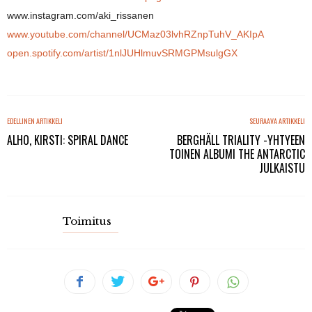
www.instagram.com/aki_rissanen
www.youtube.com/channel/UCMaz03lvhRZnpTuhV_AKIpA
open.spotify.com/artist/1nlJUHlmuvSRMGPMsulgGX
EDELLINEN ARTIKKELI
SEURAAVA ARTIKKELI
ALHO, KIRSTI: SPIRAL DANCE
BERGHÄLL TRIALITY -YHTYEEN
TOINEN ALBUMI THE ANTARCTIC
JULKAISTU
Toimitus