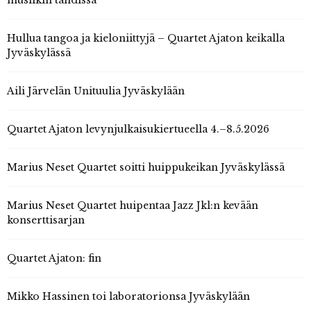
Hullua tangoa ja kieloniittyjä – Quartet Ajaton keikalla
Jyväskylässä
Aili Järvelän Unituulia Jyväskylään
Quartet Ajaton levynjulkaisukiertueella 4.–8.5.2026
Marius Neset Quartet soitti huippukeikan Jyväskylässä
Marius Neset Quartet huipentaa Jazz Jkl:n kevään
konserttisarjan
Quartet Ajaton: fin
Mikko Hassinen toi laboratorionsa Jyväskylään