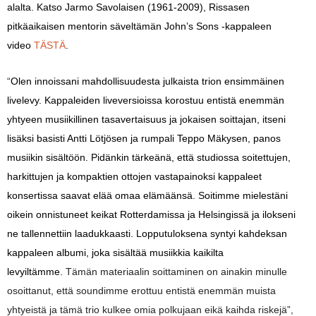
alalta. Katso Jarmo Savolaisen (1961-2009), Rissasen
pitkäaikaisen mentorin säveltämän John’s Sons -kappaleen
video
TÄSTÄ
.
“
Olen innoissani mahdollisuudesta julkaista trion ensimmäinen
livelevy. Kappaleiden liveversioissa korostuu entistä enemmän
yhtyeen musiikillinen tasavertaisuus ja jokaisen soittajan, itseni
lisäksi basisti Antti Lötjösen ja rumpali Teppo Mäkysen, panos
musiikin sisältöön. Pidänkin tärkeänä, että studiossa soitettujen,
harkittujen ja kompaktien ottojen vastapainoksi kappaleet
konsertissa saavat elää omaa elämäänsä. Soitimme mielestäni
oikein onnistuneet keikat Rotterdamissa ja Helsingissä ja ilokseni
ne tallennettiin laadukkaasti. Lopputuloksena syntyi kahdeksan
kappaleen albumi, joka sisältää musiikkia kaikilta
levyiltämme.
Tämän materiaalin soittaminen on ainakin minulle
osoittanut, että soundimme erottuu entistä enemmän muista
yhtyeistä ja tämä trio kulkee omia polkujaan eikä kaihda riskejä”,