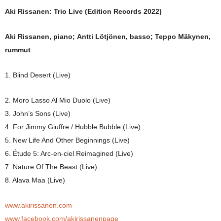
Aki Rissanen: Trio Live (Edition Records 2022)
Aki Rissanen, piano;
Antti Lötjönen, basso;
Teppo Mäkynen,
rummut
1. Blind Desert (Live)
2. Moro Lasso Al Mio Duolo (Live)
3. John’s Sons (Live)
4. For Jimmy Giuffre / Hubble Bubble (Live)
5. New Life And Other Beginnings (Live)
6. Étude 5: Arc-en-ciel Reimagined (Live)
7. Nature Of The Beast (Live)
8. Alava Maa (Live)
www.akirissanen.com
www.facebook.com/akirissanenpage