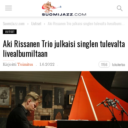
SuomiJazz.com
Uutiset
Aki Rissanen Trio julkaisi singlen tulevalta livealbumiltaan
UUTISET
Aki Rissanen Trio julkaisi singlen tulevalta
livealbumiltaan
1156
lukukertaa
Kirjoitti
Toimitus
1.6.2022