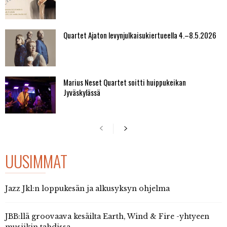
Quartet Ajaton levynjulkaisukiertueella 4.–8.5.2026
Marius Neset Quartet soitti huippukeikan
Jyväskylässä
UUSIMMAT
Jazz Jkl:n loppukesän ja alkusyksyn ohjelma
JBB:llä groovaava kesäilta Earth, Wind & Fire -yhtyeen
musiikin tahdissa