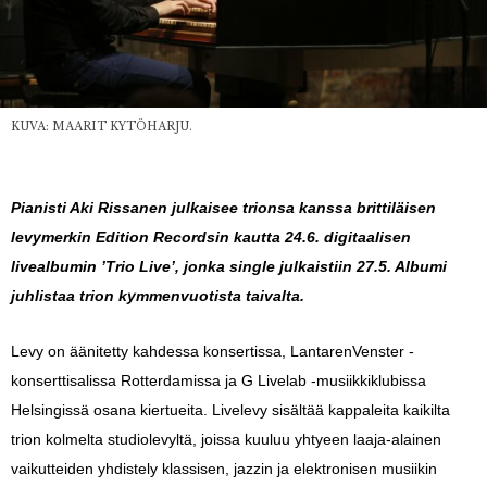
KUVA: MAARIT KYTÖHARJU.
Pianisti Aki Rissanen julkaisee trionsa kanssa brittiläisen
levymerkin Edition Recordsin kautta 24.6. digitaalisen
livealbumin ’Trio Live’, jonka single julkaistiin 27.5. Albumi
juhlistaa trion kymmenvuotista taivalta.
Levy on äänitetty kahdessa konsertissa, LantarenVenster -
konserttisalissa Rotterdamissa ja G Livelab -musiikkiklubissa
Helsingissä osana kiertueita. Livelevy sisältää kappaleita kaikilta
trion kolmelta studiolevyltä, joissa kuuluu yhtyeen laaja-alainen
vaikutteiden yhdistely klassisen, jazzin ja elektronisen musiikin