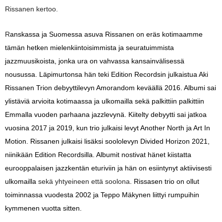
Rissanen kertoo.
R
anskassa ja Suomessa asuva Rissanen on eräs kotimaamme
tämän hetken mielenkiintoisimmista ja seuratuimmista
jazzmuusikoista, jonka ura on vahvassa kansainvälisessä
nousussa. Läpimurtonsa hän teki Edition Recordsin julkaistua Aki
Rissanen Trion debyyttilevyn Amorandom keväällä 2016. Albumi sai
ylistäviä arvioita kotimaassa ja ulkomailla sekä palkittiin palkittiin
Emmalla vuoden parhaana jazzlevynä. Kiitelty debyytti sai jatkoa
vuosina 2017 ja 2019, kun trio julkaisi levyt Another North ja Art In
Motion. Rissanen julkaisi lisäksi soololevyn Divided Horizon 2021,
niinikään Edition Recordsilla. Albumit nostivat hänet kiistatta
eurooppalaisen jazzkentän eturiviin ja hän on esiintynyt aktiivisesti
ulkomailla
sekä yhtyeineen että soolona
.
Rissasen trio on ollut
toiminnassa vuodesta 2002 ja Teppo Mäkynen liittyi rumpuihin
kymmenen vuotta sitten.