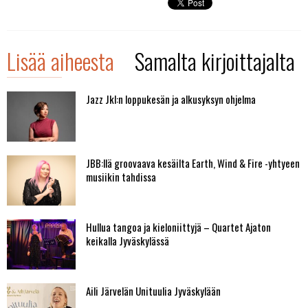
Lisää aiheesta
Samalta kirjoittajalta
Jazz Jkl:n loppukesän ja alkusyksyn ohjelma
JBB:llä groovaava kesäilta Earth, Wind & Fire -yhtyeen
musiikin tahdissa
Hullua tangoa ja kieloniittyjä – Quartet Ajaton
keikalla Jyväskylässä
Aili Järvelän Unituulia Jyväskylään