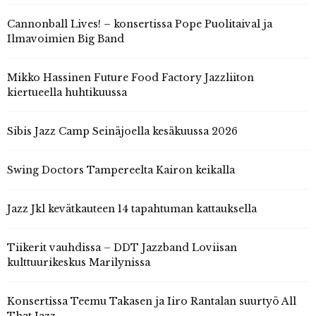
Cannonball Lives! – konsertissa Pope Puolitaival ja
Ilmavoimien Big Band
Mikko Hassinen Future Food Factory Jazzliiton
kiertueella huhtikuussa
Sibis Jazz Camp Seinäjoella kesäkuussa 2026
Swing Doctors Tampereelta Kairon keikalla
Jazz Jkl kevätkauteen 14 tapahtuman kattauksella
Tiikerit vauhdissa – DDT Jazzband Loviisan
kulttuurikeskus Marilynissa
Konsertissa Teemu Takasen ja Iiro Rantalan suurtyö All
That Jazz