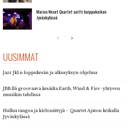
Marius Neset Quartet soitti huippukeikan
Jyväskylässä
UUSIMMAT
Jazz Jkl:n loppukesän ja alkusyksyn ohjelma
JBB:llä groovaava kesäilta Earth, Wind & Fire -yhtyeen
musiikin tahdissa
Hullua tangoa ja kieloniittyjä – Quartet Ajaton keikalla
Jyväskylässä