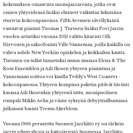
kokemuksen omaavista suomijazzareista, jotka ovat
omien yhtyeidensä lisäksi ehtineet vaikuttaa lukuisissa
eturivin kokoonpanoissa. Fifth Avenuen sävellyksistä
vastaavat pianisti Tuomas J. Turusen lisäksi Pori Jazzin
vuoden artistiksi vuonna 2011 valittu kitaristi Olli
Hirvonen ja saksofonisti Ville Vannemaa, joilla kaikilla on
vahva suhde New Yorkiin opiskelun ja keikkailun kautta.
Turunen on tullut tunnetuksi muun muassa Elena & The
Rom Ensemblen ja Aili Ikosen yhtyeen pianistina ja
Vannemaan soittoa voi kuulla Teddy’s West Coasters -
kokoonpanossa. Yhtyeen kompissa paketin pitävät tiiviisti
kasassa Aili Ikosenkin yhtyeestä tuttu, monipuolinen
rumpali Mikko Arlin ja viime syksynä debyyttialbuminsa
julkaissut basisti Teemu Åkerblom.
Vuonna 1966 perustettu Suomen Jazzliitto ry on tärkein
jazzin edunvalvoja ja kattojärjestö Suomessa. Jazzliitto