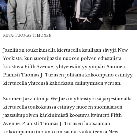
KUVA: TUOMAS TIMONEN.
Jazzliiton toukokuisella kiertueella kuullaan sävyjä New
Yorkista, kun suomijazzin nuoren polven edustajista
koostuva Fifth Avenue -yhtye esiintyy ympäri Suomea.
Pianisti Tuomas J. Turusen johtama kokoonpano esiintyy
kiertueella yhteensä kahdeksan esiintymisen verran.
Suomen Jazzliiton ja We Jazzin yhteistyössä järjestämällä
kiertueella toukokuussa esiintyy nuoren suomalaisen
jazzsukupolven kärkinimistä koostuva kvintetti Fifth
Avenue. Pianisti Tuomas J. Turusen luotsaaman
kokoonpanon tuotanto on saanut vaikutteensa New