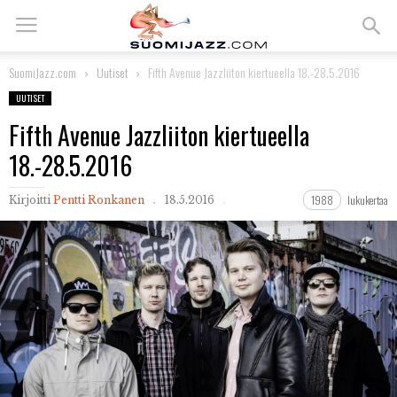
SuomiJazz.com
Uutiset
Fifth Avenue Jazzliiton kiertueella 18.-28.5.2016
UUTISET
Fifth Avenue Jazzliiton kiertueella
18.-28.5.2016
1988
lukukertaa
Kirjoitti
Pentti Ronkanen
18.5.2016