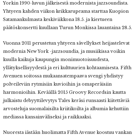
Yorkin 1990-luvun jälkeisestä modernista jazzsoundista.
Yhtyeen kahden viikon keikkarupeama starttaa Kuopion
Satamankulmasta keskiviikkona 18.5. ja kiertueen
päätöskonsertti kuullaan Turun Monkissa lauantaina 28.5.
Vuonna 2011 perustetun yhtyeen sävellykset heijastelevat
modernia New York -jazzsoundia, ja musiikissa voikin
kuulla kaikuja kaupungin monimuotoisuudesta,
yllätyksellisyydestä ja eri kulttuurien kohtaamisesta. Fifth
Avenuen soitossa mukaansatempaava svengi yhdistyy
polveileviin rytmisiin kuvioihin ja omaperäisiin
harmonioihin. Keväällä 2015 Groovy Recordsin kautta
julkaistu debyyttilevytys Tales keräsi runsaasti kiitettäviä
arvosteluja suomalaisilta kriitikoilta ja albumia kehuttiin
mediassa kansainväliseksi ja raikkaaksi.
Nuoresta iästään huolimatta Fifth Avenue koostuu vankan