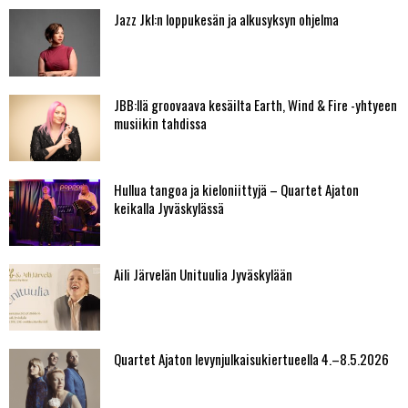
Jazz Jkl:n loppukesän ja alkusyksyn ohjelma
JBB:llä groovaava kesäilta Earth, Wind & Fire -yhtyeen
musiikin tahdissa
Hullua tangoa ja kieloniittyjä – Quartet Ajaton
keikalla Jyväskylässä
Aili Järvelän Unituulia Jyväskylään
Quartet Ajaton levynjulkaisukiertueella 4.–8.5.2026