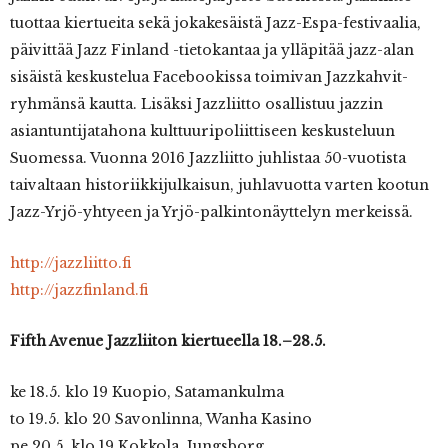
tuottaa kiertueita sekä jokakesäistä Jazz-Espa-festivaalia,
päivittää Jazz Finland -tietokantaa ja ylläpitää jazz-alan
sisäistä keskustelua Facebookissa toimivan Jazzkahvit-
ryhmänsä kautta. Lisäksi Jazzliitto osallistuu jazzin
asiantuntijatahona kulttuuripoliittiseen keskusteluun
Suomessa. Vuonna 2016 Jazzliitto juhlistaa 50-vuotista
taivaltaan historiikkijulkaisun, juhlavuotta varten kootun
Jazz-Yrjö-yhtyeen ja Yrjö-palkintonäyttelyn merkeissä.
http://jazzliitto.fi
http://jazzfinland.fi
Fifth Avenue Jazzliiton kiertueella 18.–28.5.
ke 18.5. klo 19 Kuopio, Satamankulma
to 19.5. klo 20 Savonlinna, Wanha Kasino
pe 20.5. klo 19 Kokkola, Jungsborg