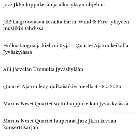
Jazz Jkl:n loppukesän ja alkusyksyn ohjelma
JBB:llä groovaava kesäilta Earth, Wind & Fire -yhtyeen
musiikin tahdissa
Hullua tangoa ja kieloniittyjä – Quartet Ajaton keikalla
Jyväskylässä
Aili Järvelän Unituulia Jyväskylään
Quartet Ajaton levynjulkaisukiertueella 4.–8.5.2026
Marius Neset Quartet soitti huippukeikan Jyväskylässä
Marius Neset Quartet huipentaa Jazz Jkl:n kevään
konserttisarjan