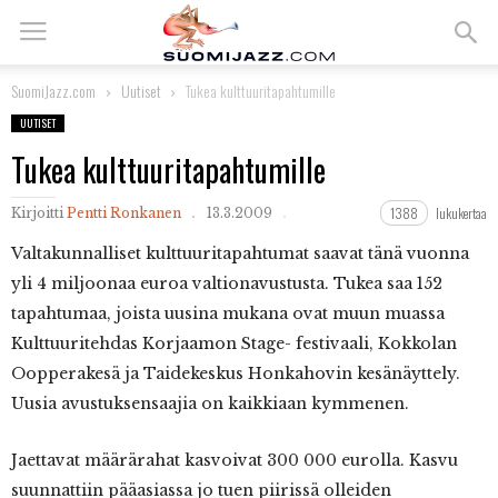
SuomiJazz.com
Uutiset
Tukea kulttuuritapahtumille
UUTISET
Tukea kulttuuritapahtumille
1388
lukukertaa
Kirjoitti
Pentti Ronkanen
13.3.2009
Valtakunnalliset
kulttuuritapahtumat saavat tänä vuonna
yli 4 miljoonaa euroa valtionavustusta. Tukea saa 152
tapahtumaa, joista uusina mukana ovat muun muassa
Kulttuuritehdas Korjaamon Stage- festivaali, Kokkolan
Oopperakesä ja Taidekeskus Honkahovin kesänäyttely.
Uusia avustuksensaajia on kaikkiaan kymmenen.
Jaettavat määrärahat kasvoivat 300 000 eurolla. Kasvu
suunnattiin pääasiassa jo tuen piirissä olleiden