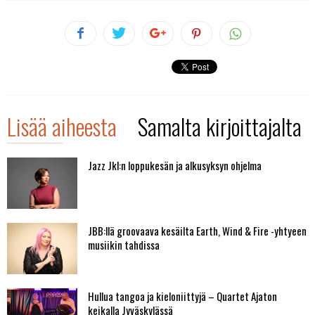
Lisää aiheesta
Samalta kirjoittajalta
Jazz Jkl:n loppukesän ja alkusyksyn ohjelma
JBB:llä groovaava kesäilta Earth, Wind & Fire -yhtyeen
musiikin tahdissa
Hullua tangoa ja kieloniittyjä – Quartet Ajaton
keikalla Jyväskylässä