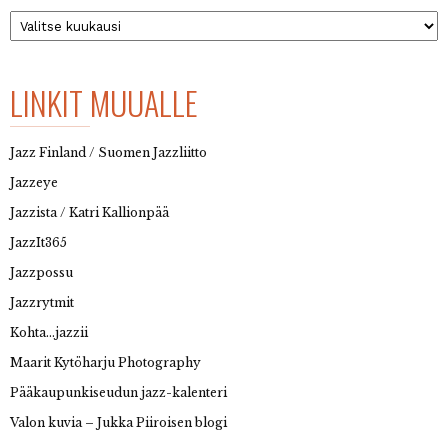
Arkisto
LINKIT MUUALLE
Jazz Finland / Suomen Jazzliitto
Jazzeye
Jazzista / Katri Kallionpää
JazzIt365
Jazzpossu
Jazzrytmit
Kohta…jazzii
Maarit Kytöharju Photography
Pääkaupunkiseudun jazz-kalenteri
Valon kuvia – Jukka Piiroisen blogi