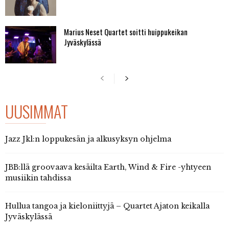
Marius Neset Quartet soitti huippukeikan
Jyväskylässä
UUSIMMAT
Jazz Jkl:n loppukesän ja alkusyksyn ohjelma
JBB:llä groovaava kesäilta Earth, Wind & Fire -yhtyeen
musiikin tahdissa
Hullua tangoa ja kieloniittyjä – Quartet Ajaton keikalla
Jyväskylässä