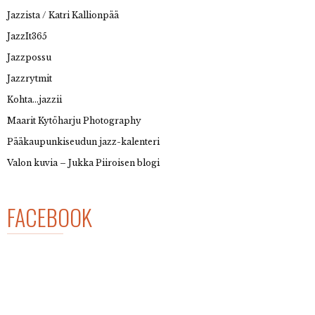
Jazzista / Katri Kallionpää
JazzIt365
Jazzpossu
Jazzrytmit
Kohta…jazzii
Maarit Kytöharju Photography
Pääkaupunkiseudun jazz-kalenteri
Valon kuvia – Jukka Piiroisen blogi
FACEBOOK