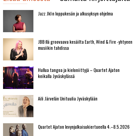
Jazz Jkl:n loppukesän ja alkusyksyn ohjelma
JBB:llä groovaava kesäilta Earth, Wind & Fire -yhtyeen
musiikin tahdissa
Hullua tangoa ja kieloniittyjä – Quartet Ajaton
keikalla Jyväskylässä
Aili Järvelän Unituulia Jyväskylään
Quartet Ajaton levynjulkaisukiertueella 4.–8.5.2026