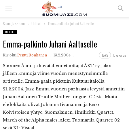
SuomiJazz.com
Uutiset
Emma-palkinto Juhani Aaltoselle
UUTISET
Emma-palkinto Juhani Aaltoselle
1579
lukukertaa
Kirjoitti
Pentti Ronkanen
13.2.2004
Suomen
Ääni- ja kuvatallennetuottajat ÄKT ry jakoi
jälleen Emmoja viime vuoden menestyneimmille
artisteille. Emma-gaala pidettiin Kulttuuritalolla
21.2.2004. Jazz-Emma vuoden parhaasta levystä annettiin
Juhani Aaltonen Triolle Mother tongue -CD:stä. Muita
ehdokkaita olivat Johanna Iivanainen ja Eero
Koivistoisen yhtye: Suomalainen, Ilmiliekki Quartet:
March of the Alpha males, Alexi Tuomarila Quartet: 02
sekä XL: Visual.