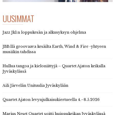
UUSIMMAT
Jazz Jkl:n loppukesän ja alkusyksyn ohjelma
JBB:llä groovaava kesäilta Earth, Wind & Fire -yhtyeen
musiikin tahdissa
Hullua tangoa ja kieloniittyjä – Quartet Ajaton keikalla
Jyväskylässä
Aili Järvelän Unituulia Jyväskylään
Quartet Ajaton levynjulkaisukiertueella 4.–8.5.2026
Marius Neset Quartet soitti huippukeikan Jyväskylässä