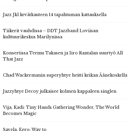
Jazz Jkl kevätkauteen 14 tapahtuman kattauksella
Tiikerit vauhdissa – DDT Jazzband Loviisan
kulttuurikeskus Marilynissa
Konsertissa Teemu Takasen ja Iiro Rantalan suurtyö All
That Jazz
Chad Wackermanin superyhtye heitti keikan Äänekoskella
Jazzyhtye Decoy julkaisee kolmen kappaleen singlen
Vija, Kadi: Tiny Hands Gathering Wonder, The World
Becomes Magic
Savela, Eero: Way to