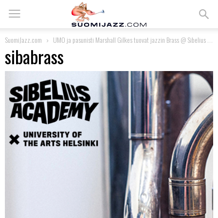
SuomiJazz.com
UMO ja pasunisti Marshall Gilkes tuovat jazzin Brass @ Sibelius Academy -festivaalille
sibabrass