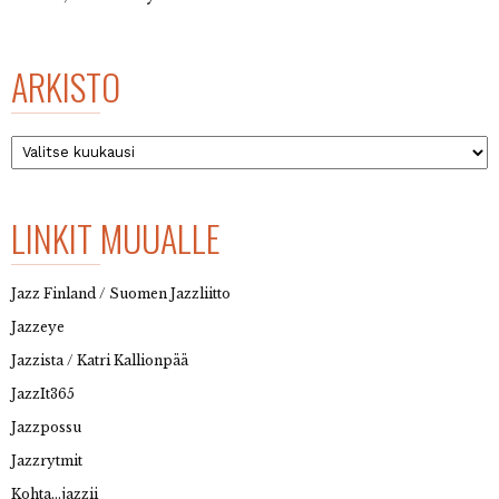
ARKISTO
Arkisto
LINKIT MUUALLE
Jazz Finland / Suomen Jazzliitto
Jazzeye
Jazzista / Katri Kallionpää
JazzIt365
Jazzpossu
Jazzrytmit
Kohta…jazzii