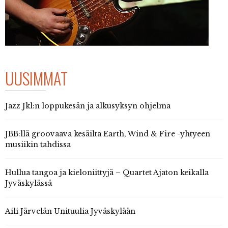
UUSIMMAT
Jazz Jkl:n loppukesän ja alkusyksyn ohjelma
JBB:llä groovaava kesäilta Earth, Wind & Fire -yhtyeen
musiikin tahdissa
Hullua tangoa ja kieloniittyjä – Quartet Ajaton keikalla
Jyväskylässä
Aili Järvelän Unituulia Jyväskylään