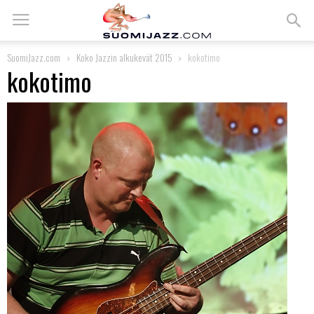
SuomiJazz.com
Koko Jazzin alkukevät 2015
kokotimo
kokotimo