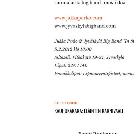
suomalaista big band -musiikkia.
www.jukkaperko.com
www.jyvaskylabigband.com
Jukka Perko & Jyväskylä Big Band ”In the
5.2.2012 klo 18:00
Siltasali, Pitkäkatu 19-21, Jyväskylä
Liput: 22€ / 14€
Ennakkoliput: Lipunmyyntipisteet, www.l
EDELLINEN ARTIKKELI
KAUHUKAKARA: ELÄINTEN KARNIVAALI
Pentti Ronkanen