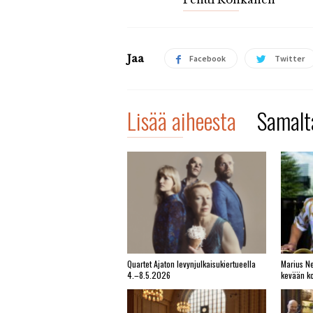
Jaa
Facebook
Twitter
Lisää aiheesta
Samalta
Quartet Ajaton levynjulkaisukiertueella
Marius Ne
4.–8.5.2026
kevään ko