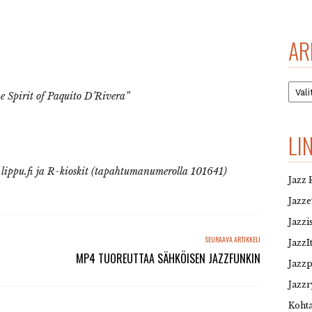
AR
Arkis
 Spirit of Paquito D’Rivera”
LI
ippu.fi ja R-kioskit (tapahtumanumerolla 101641)
Jazz 
Jazz
Jazzi
SEURAAVA ARTIKKELI
JazzI
MP4 TUOREUTTAA SÄHKÖISEN JAZZFUNKIN
Jazz
Jazzr
Kohta