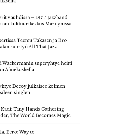
auksella
erit vauhdissa – DDT Jazzband
isan kulttuurikeskus Marilynissa
ertissa Teemu Takasen ja Iiro
alan suurtyö All That Jazz
 Wackermanin superyhtye heitti
an Äänekoskella
yhtye Decoy julkaisee kolmen
aleen singlen
, Kadi: Tiny Hands Gathering
der, The World Becomes Magic
la, Eero: Way to