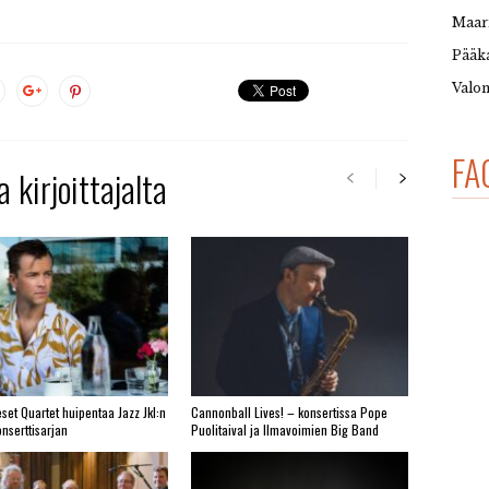
Maar
Pääka
Valon
FA
 kirjoittajalta
set Quartet huipentaa Jazz Jkl:n
Cannonball Lives! – konsertissa Pope
nserttisarjan
Puolitaival ja Ilmavoimien Big Band