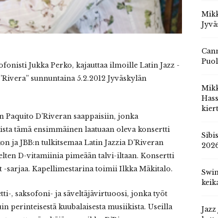
Mikk
Jyvä
Cann
Puol
fonisti Jukka Perko, kajauttaa ilmoille Latin Jazz -
D’Rivera” sunnuntaina 5.2.2012 Jyväskylän
Mik
Hass
kier
n Paquito D’Riveran saappaisiin, jonka
leista tämä ensimmäinen laatuaan oleva konsertti
Sibi
on ja JBB:n tulkitsemaa Latin Jazzia D’Riveran
202
elten D-vitamiinia pimeään talvi-iltaan. Konsertti
t -sarjaa. Kapellimestarina toimii Ilkka Mäkitalo.
Swin
keik
tti-, saksofoni- ja säveltäjävirtuoosi, jonka työt
uin perinteisestä kuubalaisesta musiikista. Useilla
Jazz