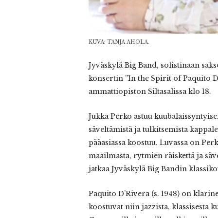
KUVA: TANJA AHOLA.
Jyväskylä
Big Band, solistinaan sakso
konsertin ”In the Spirit of Paquito 
ammattiopiston Siltasalissa klo 18.
Jukka Perko astuu kuubalaissyntyise
säveltämistä ja tulkitsemista kappa
pääasiassa koostuu. Luvassa on Perk
maailmasta, rytmien räiskettä ja säv
jatkaa Jyväskylä Big Bandin klassiko
Paquito D’Rivera (s. 1948) on klarine
koostuvat niin jazzista, klassisesta k