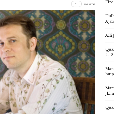
Fire
1790
lukukertaa
Hull
Ajat
Aili
Quar
4.–8
Mari
huip
Mari
Jkl:
Quar