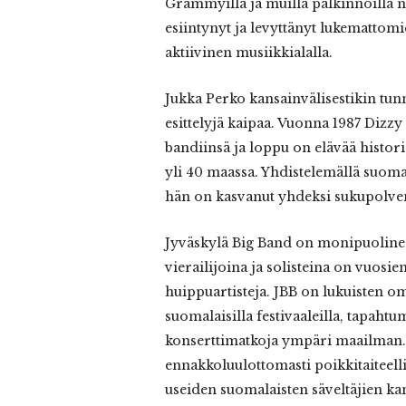
Grammyilla ja muilla palkinnoilla n
esiintynyt ja levyttänyt lukematto
aktiivinen musiikkialalla.
Jukka Perko kansainvälisestikin tu
esittelyjä kaipaa. Vuonna 1987 Dizzy
bandiinsä ja loppu on elävää histori
yli 40 maassa. Yhdistelemällä suomal
hän on kasvanut yhdeksi sukupolven
Jyväskylä Big Band on monipuolinen
vierailijoina ja solisteina on vuosi
huippuartisteja. JBB on lukuisten omi
suomalaisilla festivaaleilla, tapahtum
konserttimatkoja ympäri maailman. 
ennakkoluulottomasti poikkitaiteelli
useiden suomalaisten säveltäjien kan