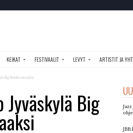
KEIKAT
FESTIVAALIT
LEVYT
ARTISTIT JA YH
lä Big Bandin vieraaksi
UU
 Jyväskylä Big
Jazz
aaksi
ohj
JBB: