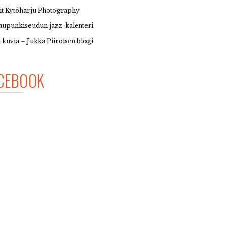
it Kytöharju Photography
upunkiseudun jazz-kalenteri
 kuvia – Jukka Piiroisen blogi
CEBOOK