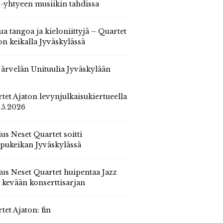
 -yhtyeen musiikin tahdissa
ua tangoa ja kieloniittyjä – Quartet
on keikalla Jyväskylässä
 Järvelän Unituulia Jyväskylään
tet Ajaton levynjulkaisukiertueella
.5.2026
us Neset Quartet soitti
pukeikan Jyväskylässä
us Neset Quartet huipentaa Jazz
n kevään konserttisarjan
tet Ajaton: fin