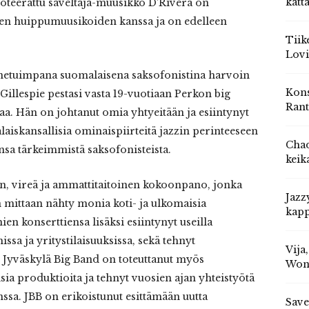
katt
oteerattu säveltäjä-muusikko D’Rivera on
mien huippumuusikoiden kanssa ja on edelleen
Tiik
Lovi
nnetuimpana suomalaisena saksofonistina harvoin
Kons
 Gillespie pestasi vasta 19-vuotiaan Perkon big
Rant
aa. Hän on johtanut omia yhtyeitään ja esiintynyt
aiskansallisia ominaispiirteitä jazzin perinteeseen
Chad
sa tärkeimmistä saksofonisteista.
keik
, vireä ja ammattitaitoinen kokoonpano, jonka
Jazz
en mittaan nähty monia koti- ja ulkomaisia
kapp
en konserttiensa lisäksi esiintynyt useilla
issa ja yritystilaisuuksissa, sekä tehnyt
Vija
Jyväskylä Big Band on toteuttanut myös
Won
sia produktioita ja tehnyt vuosien ajan yhteistyötä
ssa. JBB on erikoistunut esittämään uutta
Save