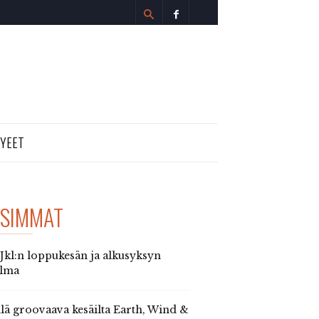
TYEET
SIMMAT
 Jkl:n loppukesän ja alkusyksyn
elma
llä groovaava kesäilta Earth, Wind &