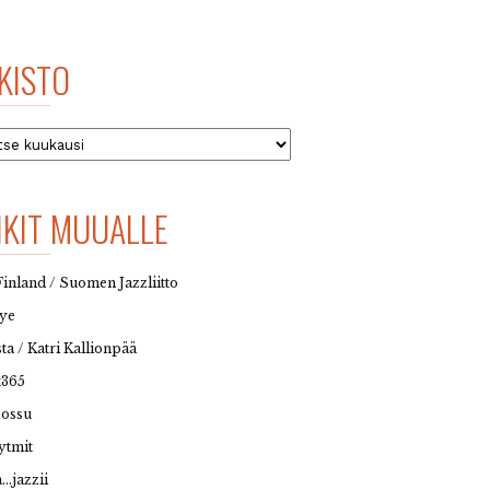
KISTO
to
NKIT MUUALLE
Finland / Suomen Jazzliitto
eye
sta / Katri Kallionpää
t365
possu
ytmit
…jazzii