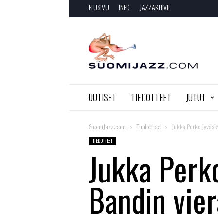
ETUSIVU
INFO
JAZZAKTIIVI!
SuomiJazz.com
UUTISET
TIEDOTTEET
JUTUT
SuomiJazz.com
Tiedotteet
Jukka Perko Jyväsky
TIEDOTTEET
Jukka Perko
Bandin vier