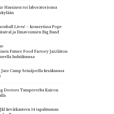
o Hassinen toi laboratorionsa
skylään
onball Lives! – konsertissa Pope
itaival ja Ilmavoimien Big Band
ko
inen Future Food Factory Jazzliiton
tueella huhtikuussa
s Jazz Camp Seinäjoella kesäkuussa
6
g Doctors Tampereelta Kairon
alla
 Jkl kevätkauteen 14 tapahtuman