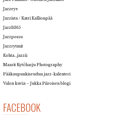
Jazzeye
Jazzista / Katri Kallionpää
JazzIt365
Jazzpossu
Jazzrytmit
Kohta…jazzii
Maarit Kytöharju Photography
Pääkaupunkiseudun jazz-kalenteri
Valon kuvia – Jukka Piiroisen blogi
FACEBOOK