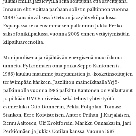
julkaisemilla jazzlevyillä sekä soittajana että säveltäjänä.
Innanen ehti voittaa parhaan solistin palkinnon vuonna
2000 kansainvälisessä Getxon jazzyhtyekilpailussa
Espanjassa sekä ensimmäisen palkinnon Jukka Perko -
saksofonikilpailussa vuonna 2002 ennen vetäytymistään
kilpailuareenoilta.
Monipuolisena ja räjähtävän energisenä muusikkona
tunnettu Pylkönmäen oma poika Seppo Kantonen (s.
1963) kuuluu maamme jazzpianistien ja -kosketinsoittajien
terävimpään kärkeen. Jazzliiton maineikkaalla Yrjö-
palkinnolla vuonna 1985 palkittu Kantonen on vaikuttanut
jo pitkään UMO:n riveissä sekä tehnyt yhteistyötä
esimerkiksi Otto Donnerin, Pekka Pohjolan, Tomasz
Stankon, Eero Koivistoisen, Antero Prihan, J.Karjalaisen,
Remu Aaltosen, Ulf Krokforsin, Markku Ounaskarin, Jari
Perkiömäen ja Jukkis Uotilan kanssa. Vuonna 1997