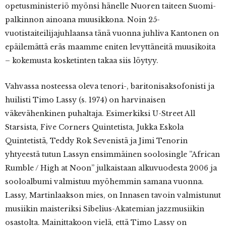
opetusministeriö myönsi hänelle Nuoren taiteen Suomi-
palkinnon ainoana muusikkona. Noin 25-
vuotistaiteilijajuhlaansa tänä vuonna juhliva Kantonen on
epäilemättä eräs maamme eniten levyttäneitä muusikoita
– kokemusta kosketinten takaa siis löytyy.
Vahvassa nosteessa oleva tenori-, baritonisaksofonisti ja
huilisti Timo Lassy (s. 1974) on harvinaisen
väkevähenkinen puhaltaja. Esimerkiksi U-Street All
Starsista, Five Corners Quintetista, Jukka Eskola
Quintetistä, Teddy Rok Sevenistä ja Jimi Tenorin
yhtyeestä tutun Lassyn ensimmäinen soolosingle ”African
Rumble / High at Noon” julkaistaan alkuvuodesta 2006 ja
sooloalbumi valmistuu myöhemmin samana vuonna.
Lassy, Martinlaakson mies, on Innasen tavoin valmistunut
musiikin maisteriksi Sibelius-Akatemian jazzmusiikin
osastolta. Mainittakoon vielä, että Timo Lassy on