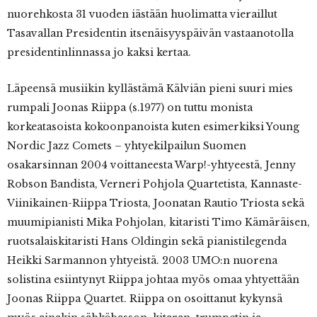
nuorehkosta 31 vuoden iästään huolimatta vieraillut
Tasavallan Presidentin itsenäisyyspäivän vastaanotolla
presidentinlinnassa jo kaksi kertaa.
Läpeensä musiikin kyllästämä Kälviän pieni suuri mies
rumpali Joonas Riippa (s.1977) on tuttu monista
korkeatasoista kokoonpanoista kuten esimerkiksi Young
Nordic Jazz Comets – yhtyekilpailun Suomen
osakarsinnan 2004 voittaneesta Warp!-yhtyeestä, Jenny
Robson Bandista, Verneri Pohjola Quartetista, Kannaste-
Viinikainen-Riippa Triosta, Joonatan Rautio Triosta sekä
muumipianisti Mika Pohjolan, kitaristi Timo Kämäräisen,
ruotsalaiskitaristi Hans Oldingin sekä pianistilegenda
Heikki Sarmannon yhtyeistä. 2003 UMO:n nuorena
solistina esiintynyt Riippa johtaa myös omaa yhtyettään
Joonas Riippa Quartet. Riippa on osoittanut kykynsä