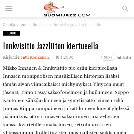
SuomiJazz.com
Tiedotteet
Innkvisitio Jazzliiton kiertueella
TIEDOTTEET
Innkvisitio Jazzliiton kiertueella
2099
lukukertaa
Kirjoitti
Pentti Ronkanen
18.4.2006
Mikko Innanen & Innkvisitio tuo esiin kiertueellaan
Innasen monipuolisen musiikillisen historian lisäksi
tämän aivan viimeaikaiset mieltymykset. Yhtyeen muut
jäsenet, Timo Lassy saksofoneineen ja huiluineen, Seppo
Kantonen sähköurkuineen ja syntetisaattoreineen sekä
Joonas Riippa rumpuineen ja kattiloineen luovat yhdessä
pääinnkvisaattori Innasen saksofonien ja sävellysten
kanssa kvartetille omalaatuisen, retrofuturistisen
yhteissoinnin. Kollektiivisten musiikillisten seikkailujen