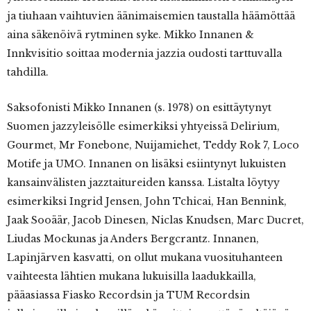
ja tiuhaan vaihtuvien äänimaisemien taustalla häämöttää
aina säkenöivä rytminen syke. Mikko Innanen &
Innkvisitio soittaa modernia jazzia oudosti tarttuvalla
tahdilla.
Saksofonisti Mikko Innanen (s. 1978) on esittäytynyt
Suomen jazzyleisölle esimerkiksi yhtyeissä Delirium,
Gourmet, Mr Fonebone, Nuijamiehet, Teddy Rok 7, Loco
Motife ja UMO. Innanen on lisäksi esiintynyt lukuisten
kansainvälisten jazztaitureiden kanssa. Listalta löytyy
esimerkiksi Ingrid Jensen, John Tchicai, Han Bennink,
Jaak Sooäär, Jacob Dinesen, Niclas Knudsen, Marc Ducret,
Liudas Mockunas ja Anders Bergcrantz. Innanen,
Lapinjärven kasvatti, on ollut mukana vuosituhanteen
vaihteesta lähtien mukana lukuisilla laadukkailla,
pääasiassa Fiasko Recordsin ja TUM Recordsin