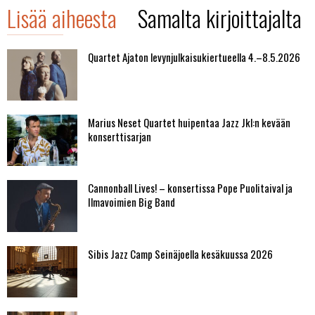
Lisää aiheesta
Samalta kirjoittajalta
Quartet Ajaton levynjulkaisukiertueella 4.–8.5.2026
Marius Neset Quartet huipentaa Jazz Jkl:n kevään
konserttisarjan
Cannonball Lives! – konsertissa Pope Puolitaival ja
Ilmavoimien Big Band
Sibis Jazz Camp Seinäjoella kesäkuussa 2026