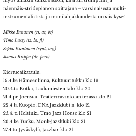
myös ainakin sähköbasson, kitaran, trumpetin ja
näennäis-stridepianon soittajana – varsinaisesta multi-
instrumentalistista ja monilahjakkuudesta on siis kyse!
Mikko
Innanen (ss, as, bs)
Timo Lassy (ts, bs, fl)
Seppo Kantonen (synt, org)
Joonas Riippa (dr, perc)
Kiertueaikataulu:
19.4.ke Hämeenlinna, Kulttuuritukku klo 19
20.4.to Kotka, Laulumiesten talo klo 20
21.4.pe Joensuu, Teatteriravintolan terassi klo 21
22.4.la Kuopio, DNA Jazzklubi n. klo 21
25.4. ti Helsinki, Umo Jazz House klo 21
26.4.ke Turku, Monk-jazzklubi klo 21
27.4.to Jyväskylä, Jazzbar klo 21