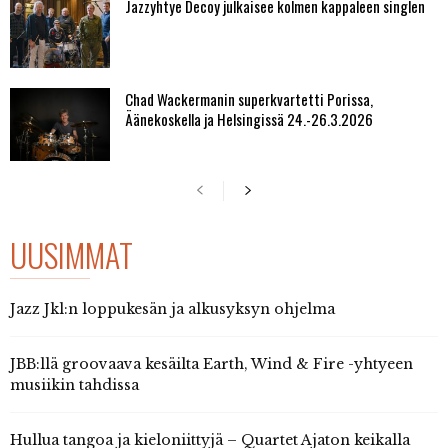
Jazzyhtye Decoy julkaisee kolmen kappaleen singlen
Chad Wackermanin superkvartetti Porissa,
Äänekoskella ja Helsingissä 24.-26.3.2026
UUSIMMAT
Jazz Jkl:n loppukesän ja alkusyksyn ohjelma
JBB:llä groovaava kesäilta Earth, Wind & Fire -yhtyeen
musiikin tahdissa
Hullua tangoa ja kieloniittyjä – Quartet Ajaton keikalla