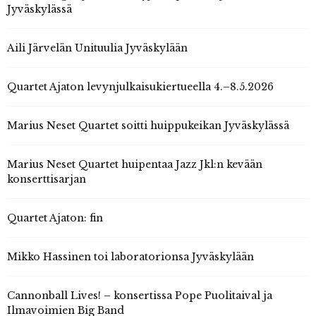
Jyväskylässä
Aili Järvelän Unituulia Jyväskylään
Quartet Ajaton levynjulkaisukiertueella 4.–8.5.2026
Marius Neset Quartet soitti huippukeikan Jyväskylässä
Marius Neset Quartet huipentaa Jazz Jkl:n kevään
konserttisarjan
Quartet Ajaton: fin
Mikko Hassinen toi laboratorionsa Jyväskylään
Cannonball Lives! – konsertissa Pope Puolitaival ja
Ilmavoimien Big Band