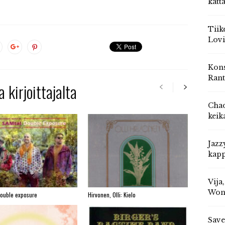
katt
Tiik
Lovi
Kons
Rant
 kirjoittajalta
Chad
keik
Jazz
kapp
Vija
Won
Double exposure
Hirvonen, Olli: Kielo
Save