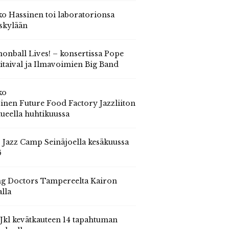
o Hassinen toi laboratorionsa
skylään
onball Lives! – konsertissa Pope
itaival ja Ilmavoimien Big Band
ko
inen Future Food Factory Jazzliiton
tueella huhtikuussa
s Jazz Camp Seinäjoella kesäkuussa
6
g Doctors Tampereelta Kairon
alla
 Jkl kevätkauteen 14 tapahtuman