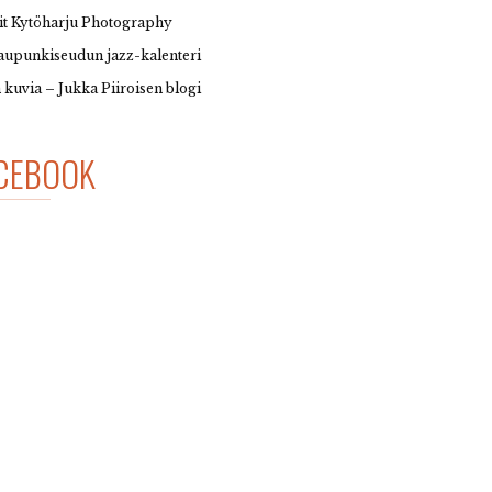
it Kytöharju Photography
upunkiseudun jazz-kalenteri
 kuvia – Jukka Piiroisen blogi
CEBOOK