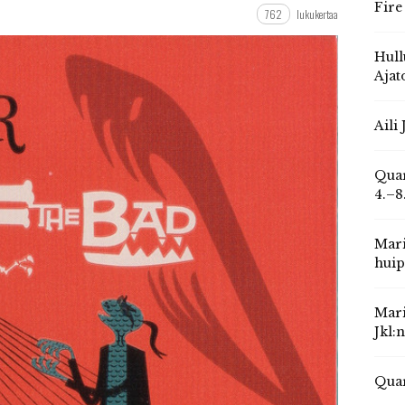
Fire
762
lukukertaa
Hull
Ajat
Aili
Quar
4.–8
Mari
huip
Mari
Jkl:
Quar