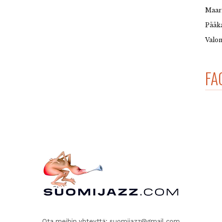
Maar
Pääka
Valon
FA
Ota meihin yhteyttä:
suomijazz@gmail.com