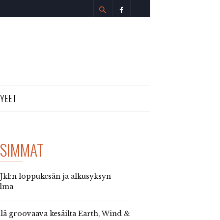
TYEET
SIMMAT
 Jkl:n loppukesän ja alkusyksyn
elma
llä groovaava kesäilta Earth, Wind &