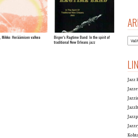
AR
, Mikko: Heräämisen valkea
Birger’s Ragtime Band: In the spirit of
Arkis
traditional New Orleans jazz
LI
Jazz 
Jazz
Jazzi
JazzI
Jazz
Jazzr
Kohta