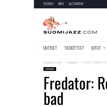
ETUSIVU
INFO
JAZZAKTIIVI!
SuomiJazz.com
UUTISET
TIEDOTTEET
JUTUT
SuomiJazz.com
Levydata
Fredator: Rebirth of 
LEVYDATA
Fredator: R
bad