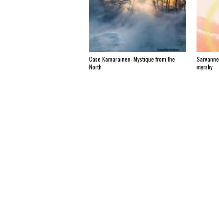
Case Kämäräinen: Mystique from the
Sarvanne
North
myrsky