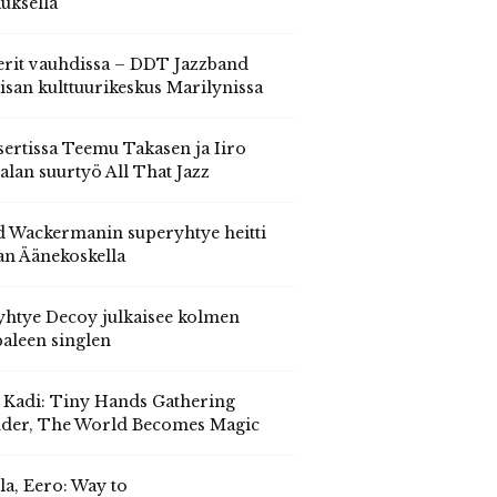
auksella
erit vauhdissa – DDT Jazzband
isan kulttuurikeskus Marilynissa
ertissa Teemu Takasen ja Iiro
alan suurtyö All That Jazz
 Wackermanin superyhtye heitti
an Äänekoskella
yhtye Decoy julkaisee kolmen
aleen singlen
, Kadi: Tiny Hands Gathering
der, The World Becomes Magic
la, Eero: Way to