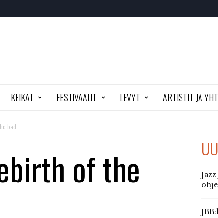
KEIKAT
FESTIVAALIT
LEVYT
ARTISTIT JA YH
the bad
UU
ebirth of the
Jazz
ohj
JBB: