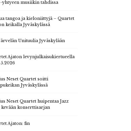
 -yhtyeen musiikin tahdissa
ua tangoa ja kieloniittyjä – Quartet
on keikalla Jyväskylässä
 Järvelän Unituulia Jyväskylään
tet Ajaton levynjulkaisukiertueella
.5.2026
us Neset Quartet soitti
pukeikan Jyväskylässä
us Neset Quartet huipentaa Jazz
n kevään konserttisarjan
tet Ajaton: fin