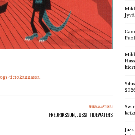
Mikk
Jyvä
Cann
Puol
Mik
Hass
kier
cogs-tietokannassa.
Sibi
202
Swin
SEURAAVA ARTIKKELI
keik
FREDRIKSSON, JUSSI: TIDEWATERS
Jazz