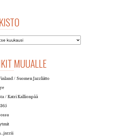
KISTO
to
NKIT MUUALLE
Finland / Suomen Jazzliitto
eye
sta / Katri Kallionpää
t365
possu
ytmit
…jazzii