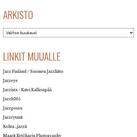
ARKISTO
Arkisto
LINKIT MUUALLE
Jazz Finland / Suomen Jazzliitto
Jazzeye
Jazzista / Katri Kallionpää
JazzIt365
Jazzpossu
Jazzrytmit
Kohta…jazzii
Maarit Kytöharju Photography