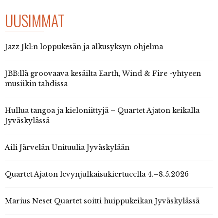
UUSIMMAT
Jazz Jkl:n loppukesän ja alkusyksyn ohjelma
JBB:llä groovaava kesäilta Earth, Wind & Fire -yhtyeen
musiikin tahdissa
Hullua tangoa ja kieloniittyjä – Quartet Ajaton keikalla
Jyväskylässä
Aili Järvelän Unituulia Jyväskylään
Quartet Ajaton levynjulkaisukiertueella 4.–8.5.2026
Marius Neset Quartet soitti huippukeikan Jyväskylässä