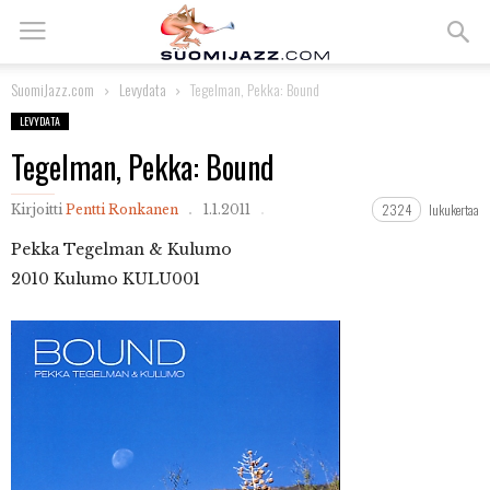
SuomiJazz.com
Levydata
Tegelman, Pekka: Bound
LEVYDATA
Tegelman, Pekka: Bound
2324
lukukertaa
Kirjoitti
Pentti Ronkanen
1.1.2011
Pekka
Tegelman & Kulumo
2010 Kulumo KULU001