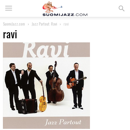
SuomiJazz.com
Jazz Partout: Ravi
ravi
ravi