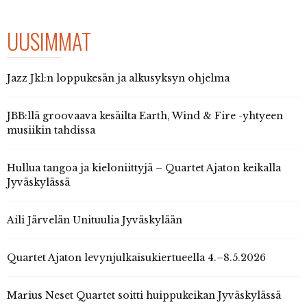
UUSIMMAT
Jazz Jkl:n loppukesän ja alkusyksyn ohjelma
JBB:llä groovaava kesäilta Earth, Wind & Fire -yhtyeen
musiikin tahdissa
Hullua tangoa ja kieloniittyjä – Quartet Ajaton keikalla
Jyväskylässä
Aili Järvelän Unituulia Jyväskylään
Quartet Ajaton levynjulkaisukiertueella 4.–8.5.2026
Marius Neset Quartet soitti huippukeikan Jyväskylässä