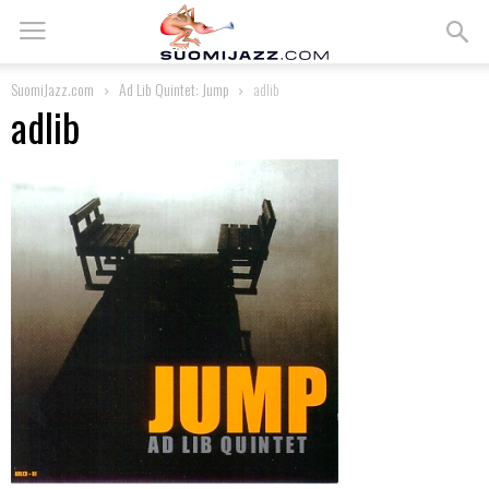
SuomiJazz.com
Ad Lib Quintet: Jump
adlib
adlib