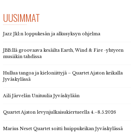
UUSIMMAT
Jazz Jkl:n loppukesän ja alkusyksyn ohjelma
JBB:llä groovaava kesäilta Earth, Wind & Fire -yhtyeen
musiikin tahdissa
Hullua tangoa ja kieloniittyjä – Quartet Ajaton keikalla
Jyväskylässä
Aili Järvelän Unituulia Jyväskylään
Quartet Ajaton levynjulkaisukiertueella 4.–8.5.2026
Marius Neset Quartet soitti huippukeikan Jyväskylässä