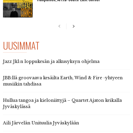
UUSIMMAT
Jazz Jkl:n loppukesän ja alkusyksyn ohjelma
JBB:llä groovaava kesäilta Earth, Wind & Fire -yhtyeen
musiikin tahdissa
Hullua tangoa ja kieloniittyjä – Quartet Ajaton keikalla
Jyväskylässä
Aili Järvelän Unituulia Jyväskylään