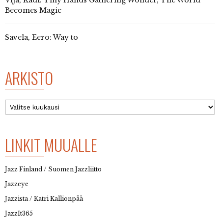
Vija, Kadi: Tiny Hands Gathering Wonder, The World
Becomes Magic
Savela, Eero: Way to
ARKISTO
Arkisto
LINKIT MUUALLE
Jazz Finland / Suomen Jazzliitto
Jazzeye
Jazzista / Katri Kallionpää
JazzIt365