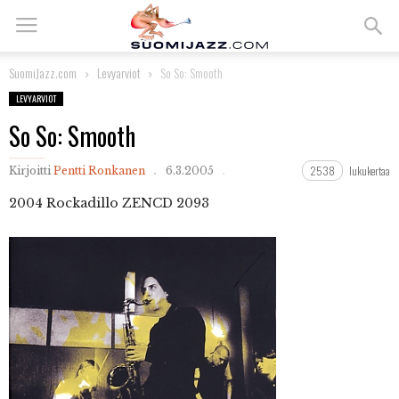
SuomiJazz.com
Levyarviot
So So: Smooth
LEVYARVIOT
So So: Smooth
2538
lukukertaa
Kirjoitti
Pentti Ronkanen
6.3.2005
2004 Rockadillo ZENCD 2093