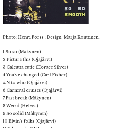
Photo:
Henri Forss ; Design: Marja Konttinen.
1.So so (Mäkynen)
2.Picture this (Ojajärvi)
3.Calcutta cutie (Horace Silver)
4.You’ve changed (Carl Fisher)
5.N to who (Ojajärvi)
6.Carnival cruises (Ojajärvi)
7.Fast break (Mäkynen)
8.Weird (Helevä)
9.So solid (Mäkynen)
10.Elvin’s folks (Ojajärvi)