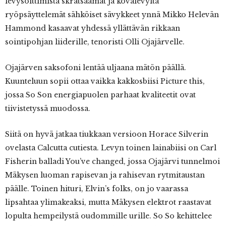
levysoittimista skrätsäämät ja kovalevyltä
ryöpsäyttelemät sähköiset sävykkeet ynnä Mikko Helevän
Hammond kasaavat yhdessä yllättävän rikkaan
sointipohjan liiderille, tenoristi Olli Ojajärvelle.
Ojajärven saksofoni lentää uljaana mätön päällä.
Kuunteluun sopii ottaa vaikka kakkosbiisi Picture this,
jossa So Son energiapuolen parhaat kvaliteetit ovat
tiivistetyssä muodossa.
Siitä on hyvä jatkaa tiukkaan versioon Horace Silverin
ovelasta Calcutta cutiesta. Levyn toinen lainabiisi on Carl
Fisherin balladi You’ve changed, jossa Ojajärvi tunnelmoi
Mäkysen luoman rapisevan ja rahisevan rytmitaustan
päälle. Toinen hituri, Elvin’s folks, on jo vaarassa
lipsahtaa ylimakeaksi, mutta Mäkysen elektrot raastavat
lopulta hempeilystä oudommille urille. So So kehittelee