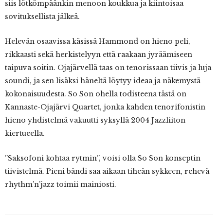
siis lötkömpäänkin menoon koukkua ja kiintoisaa
sovituksellista jälkeä.
Helevän osaavissa käsissä Hammond on hieno peli,
rikkaasti sekä herkistelyyn että raakaan jyräämiseen
taipuva soitin. Ojajärvellä taas on tenorissaan tiivis ja luja
soundi, ja sen lisäksi häneltä löytyy ideaa ja näkemystä
kokonaisuudesta. So Son ohella todisteena tästä on
Kannaste-Ojajärvi Quartet, jonka kahden tenorifonistin
hieno yhdistelmä vakuutti syksyllä 2004 Jazzliiton
kiertueella.
”Saksofoni kohtaa rytmin”, voisi olla So Son konseptin
tiivistelmä. Pieni bändi saa aikaan tiheän sykkeen, rehevä
rhythm’n’jazz toimii mainiosti.