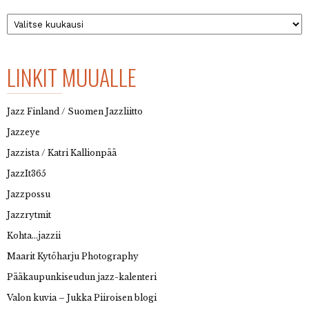
Arkisto
LINKIT MUUALLE
Jazz Finland / Suomen Jazzliitto
Jazzeye
Jazzista / Katri Kallionpää
JazzIt365
Jazzpossu
Jazzrytmit
Kohta…jazzii
Maarit Kytöharju Photography
Pääkaupunkiseudun jazz-kalenteri
Valon kuvia – Jukka Piiroisen blogi