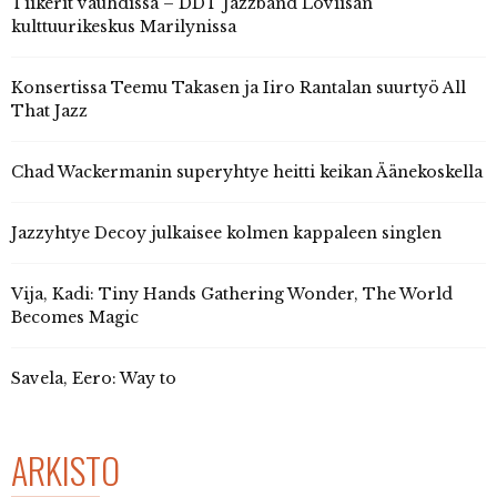
Tiikerit vauhdissa – DDT Jazzband Loviisan
kulttuurikeskus Marilynissa
Konsertissa Teemu Takasen ja Iiro Rantalan suurtyö All
That Jazz
Chad Wackermanin superyhtye heitti keikan Äänekoskella
Jazzyhtye Decoy julkaisee kolmen kappaleen singlen
Vija, Kadi: Tiny Hands Gathering Wonder, The World
Becomes Magic
Savela, Eero: Way to
ARKISTO