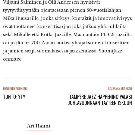
Viljami Salminen ja Olli Andersen hyrisivät
tyytyväisyyttään ojentaessaan pienen 50-vuotislahjan
Mika Huusarille, jonka sitkeys, kontaktit ja innovatiivisyys
ovat tuottaneet konserttisarjan joka jatkuu yhä. Juhlailta
sekä Mikalle että Kotka Jazzille. Maanantain 13.9.21 jazzilta
oli jo ilta nr. 700. Aivan huikea yhtäjaksoinen konserttien
ja jamien sarja suomalaisessa jazzkentässä. SuomiJazz
onnittee!
EDELLINEN ARTIKKELI
SEURAAVA ARTIKKELI
TUNTO: YTY
TAMPERE JAZZ HAPPENING PALASI
JUHLAVUONNAAN TÄYTEEN ISKUUN
Ari Haimi