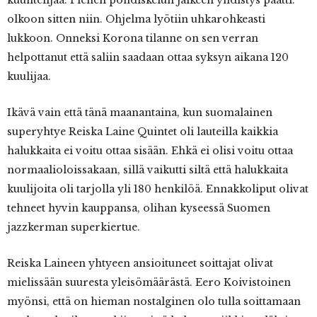
kuuntelijaa. Pienen pohdiskelun jälkeen yhdistys päätti:
olkoon sitten niin. Ohjelma lyötiin uhkarohkeasti
lukkoon. Onneksi Korona tilanne on sen verran
helpottanut että saliin saadaan ottaa syksyn aikana 120
kuulijaa.
Ikävä vain että tänä maanantaina, kun suomalainen
superyhtye Reiska Laine Quintet oli lauteilla kaikkia
halukkaita ei voitu ottaa sisään. Ehkä ei olisi voitu ottaa
normaalioloissakaan, sillä vaikutti siltä että halukkaita
kuulijoita oli tarjolla yli 180 henkilöä. Ennakkoliput olivat
tehneet hyvin kauppansa, olihan kyseessä Suomen
jazzkerman superkiertue.
Reiska Laineen yhtyeen ansioituneet soittajat olivat
mielissään suuresta yleisömäärästä. Eero Koivistoinen
myönsi, että on hieman nostalginen olo tulla soittamaan