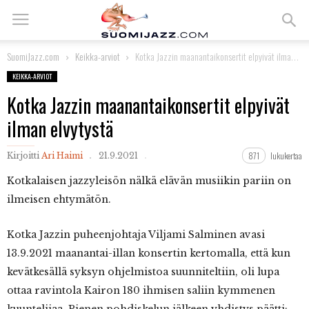
SuomiJazz.com
Keikka-arviot
Kotka Jazzin maanantaikonsertit elpyivät ilman elvytystä
KEIKKA-ARVIOT
Kotka Jazzin maanantaikonsertit elpyivät
ilman elvytystä
871
lukukertaa
Kirjoitti
Ari Haimi
21.9.2021
Kotkalaisen jazzyleisön nälkä elävän musiikin pariin on
ilmeisen ehtymätön.
Kotka Jazzin puheenjohtaja Viljami Salminen avasi
13.9.2021 maanantai-illan konsertin kertomalla, että kun
kevätkesällä syksyn ohjelmistoa suunniteltiin, oli lupa
ottaa ravintola Kairon 180 ihmisen saliin kymmenen