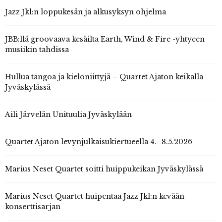
Jazz Jkl:n loppukesän ja alkusyksyn ohjelma
JBB:llä groovaava kesäilta Earth, Wind & Fire -yhtyeen
musiikin tahdissa
Hullua tangoa ja kieloniittyjä – Quartet Ajaton keikalla
Jyväskylässä
Aili Järvelän Unituulia Jyväskylään
Quartet Ajaton levynjulkaisukiertueella 4.–8.5.2026
Marius Neset Quartet soitti huippukeikan Jyväskylässä
Marius Neset Quartet huipentaa Jazz Jkl:n kevään
konserttisarjan