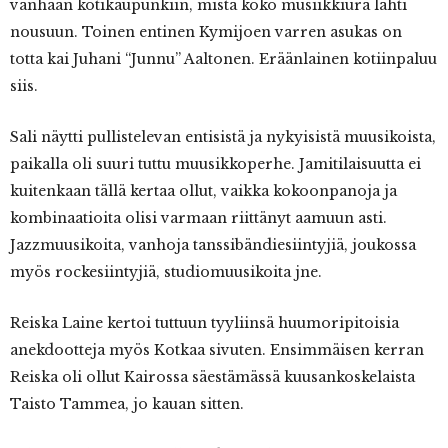
vanhaan kotikaupunkiin, mistä koko musiikkiura lähti
nousuun. Toinen entinen Kymijoen varren asukas on
totta kai Juhani “Junnu” Aaltonen. Eräänlainen kotiinpaluu
siis.
Sali näytti pullistelevan entisistä ja nykyisistä muusikoista,
paikalla oli suuri tuttu muusikkoperhe. Jamitilaisuutta ei
kuitenkaan tällä kertaa ollut, vaikka kokoonpanoja ja
kombinaatioita olisi varmaan riittänyt aamuun asti.
Jazzmuusikoita, vanhoja tanssibändiesiintyjiä, joukossa
myös rockesiintyjiä, studiomuusikoita jne.
Reiska Laine kertoi tuttuun tyyliinsä huumoripitoisia
anekdootteja myös Kotkaa sivuten. Ensimmäisen kerran
Reiska oli ollut Kairossa säestämässä kuusankoskelaista
Taisto Tammea, jo kauan sitten.