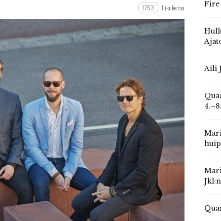
Fire
1753
lukukertaa
Hull
Ajat
Aili
Quar
4.–8
Mari
huip
Mari
Jkl:
Quar