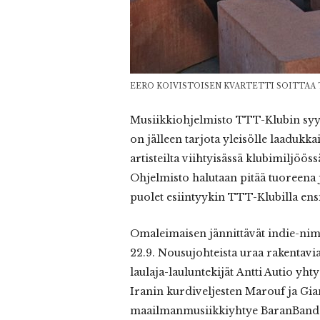
EERO KOIVISTOISEN KVARTETTI SOITTAA 
Musiikkiohjelmisto TTT-Klubin syys
on jälleen tarjota yleisölle laadukk
artisteilta viihtyisässä klubimiljöös
Ohjelmisto halutaan pitää tuoreena j
puolet esiintyykin TTT-Klubilla ens
Omaleimaisen jännittävät indie-nim
22.9. Nousujohteista uraa rakentavi
laulaja-lauluntekijät Antti Autio yht
Iranin kurdiveljesten Marouf ja Gi
maailmanmusiikkiyhtye BaranBand (10