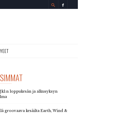
TYEET
SIMMAT
 Jkl:n loppukesän ja alkusyksyn
elma
llä groovaava kesäilta Earth, Wind &