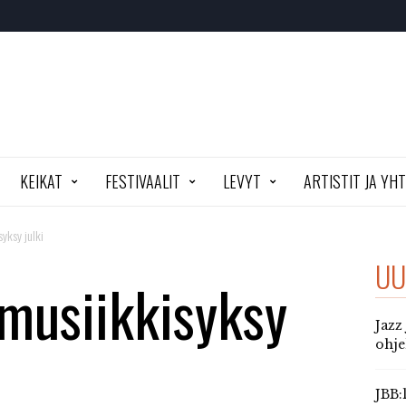
KEIKAT
FESTIVAALIT
LEVYT
ARTISTIT JA YH
syksy julki
UU
 musiikkisyksy
Jazz
ohj
JBB: