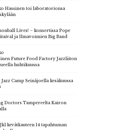
o Hassinen toi laboratorionsa
skylään
onball Lives! – konsertissa Pope
itaival ja Ilmavoimien Big Band
ko
inen Future Food Factory Jazzliiton
tueella huhtikuussa
s Jazz Camp Seinäjoella kesäkuussa
6
g Doctors Tampereelta Kairon
alla
 Jkl kevätkauteen 14 tapahtuman