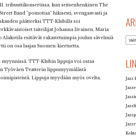
11. tribuuttikonsertissa, kun seitsenhenkinen The
treet Band ”pomottaa” hikisesti, svengaavasti ja
AR
yskauden päätteeksi TTT-Klubilla soi
rkkävaistoiset taiteilijat Johanna Iivainen, Maria
Arkis
Alakotila esittävät rakastetuimpia joulun sävelmiä
rtti on osa laajaa Suomen-kiertuetta.
LI
t myynnissä. TTT-Klubin lippuja voi ostaa
n Työväen Teatterin lippumyymälästä
toimipisteistä. Lippuja myydään myös ovelta,
Jazz 
Jazz
Jazzi
JazzI
Jazz
Jazzr
Kohta