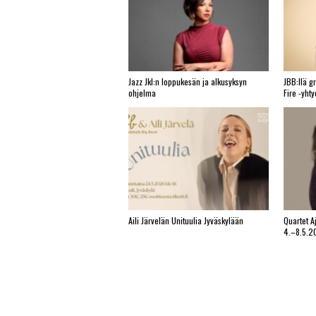
Jazz Jkl:n loppukesän ja alkusyksyn
JBB:llä g
ohjelma
Fire -yht
Aili Järvelän Unituulia Jyväskylään
Quartet A
4.–8.5.2