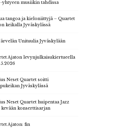
 -yhtyeen musiikin tahdissa
ua tangoa ja kieloniittyjä – Quartet
on keikalla Jyväskylässä
 Järvelän Unituulia Jyväskylään
tet Ajaton levynjulkaisukiertueella
.5.2026
us Neset Quartet soitti
pukeikan Jyväskylässä
us Neset Quartet huipentaa Jazz
n kevään konserttisarjan
tet Ajaton: fin