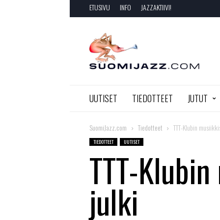
ETUSIVU
INFO
JAZZAKTIIVI!
SuomiJazz.com
UUTISET
TIEDOTTEET
JUTUT
SuomiJazz.com
Tiedotteet
TTT-Klubin musiikki
TIEDOTTEET
UUTISET
TTT-Klubin
julki