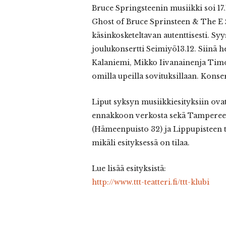
Bruce Springsteenin musiikki soi 17.
Ghost of Bruce Sprinsteen & The E S
käsinkosketeltavan autenttisesti. Sy
joulukonsertti Seimiyö13.12. Siinä he
Kalaniemi, Mikko Iivanainenja Timo 
omilla upeilla sovituksillaan. Konse
Liput syksyn musiikkiesityksiin ova
ennakkoon verkosta sekä Tamperee
(Hämeenpuisto 32) ja Lippupisteen 
mikäli esityksessä on tilaa.
Lue lisää esityksistä:
http://www.ttt-teatteri.fi/ttt-klubi