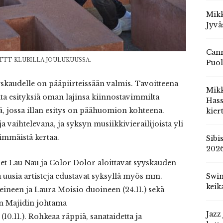
Mikk
Jyvä
Cann
TTT-KLUBILLA JOULUKUUSSA.
Puol
kaudelle on pääpiirteissään valmis. Tavoitteena
Mik
aita esityksiä oman lajinsa kiinnostavimmilta
Hass
sä, jossa illan esitys on päähuomion kohteena.
kier
a vaihtelevana, ja syksyn musiikkivierailijoista yli
immäistä kertaa.
Sibi
202
et Lau Nau ja Color Dolor aloittavat syyskauden
a uusia artisteja edustavat syksyllä myös mm.
Swin
keik
yeineen ja Laura Moisio duoineen (24.11.) sekä
an Majidin johtama
Jazz
.11.). Rohkeaa räppiä, sanataidetta ja