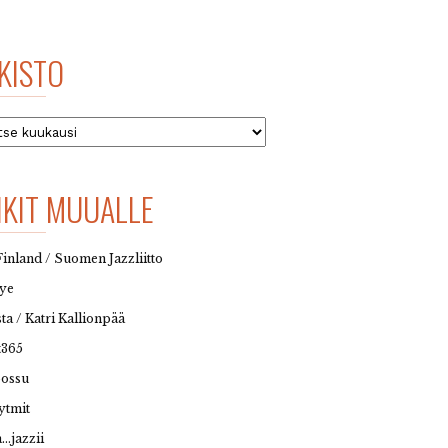
KISTO
to
NKIT MUUALLE
Finland / Suomen Jazzliitto
eye
sta / Katri Kallionpää
t365
possu
ytmit
…jazzii