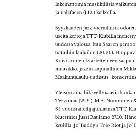
lukemattomia musiikillisia vaikuttei
ja Palefacen (1.12.) keikoilla.
Syyskauden jazz-vierailuista odot
useita kertoja TTT-Klubilla menestyk
uudessa valossa, kun Saaren persoona
tuttuihin lauluihin (20.10.). Huippu
Koivistoinen kvartetteineen saapuu
muusikko, jazzin kapinallinen Mik
Maakuntalaulu-uudistus -konserttinsa
Yleisön aina liikkeelle saavia konka
Tervomaa(29.9.), M.A. Numminen & Pe
35-vuotistaiteilijajuhlaansa TTT-Kl
bluesmies Jussi Raulamo 27.10. Hä
keulilla: Jo’ Buddy’s Trio Riot ja 