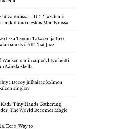
auksella
erit vauhdissa – DDT Jazzband
isan kulttuurikeskus Marilynissa
ertissa Teemu Takasen ja Iiro
alan suurtyö All That Jazz
 Wackermanin superyhtye heitti
an Äänekoskella
yhtye Decoy julkaisee kolmen
aleen singlen
, Kadi: Tiny Hands Gathering
der, The World Becomes Magic
la, Eero: Way to