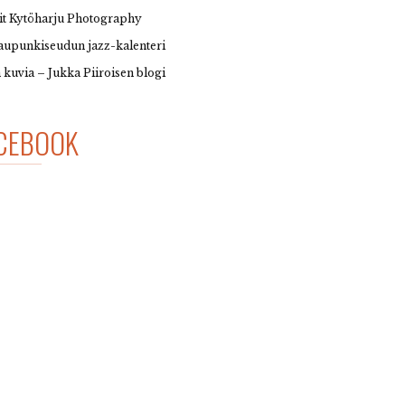
it Kytöharju Photography
upunkiseudun jazz-kalenteri
 kuvia – Jukka Piiroisen blogi
CEBOOK