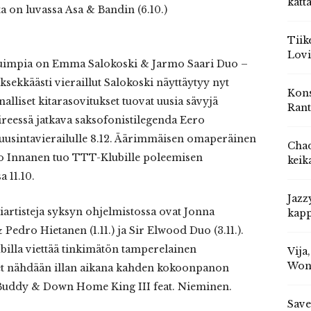
katt
ta on luvassa Asa & Bandin (6.10.)
Tiik
Lovi
etuimpia on Emma Salokoski & Jarmo Saari Duo –
sekkäästi vieraillut Salokoski näyttäytyy nyt
Kons
lliset kitarasovitukset tuovat uusia sävyjä
Rant
vireessä jatkava saksofonistilegenda Eero
 uusintavierailulle 8.12. Äärimmäisen omaperäinen
Chad
ko Innanen tuo TTT-Klubille poleemisen
keik
 11.10.
Jazz
riartisteja syksyn ohjelmistossa ovat Jonna
kapp
dro Hietanen (1.11.) ja Sir Elwood Duo (3.11.).
ubilla viettää tinkimätön tamperelainen
Vija
Won
net nähdään illan aikana kahden kokoonpanon
Jo’ Buddy & Down Home King III feat. Nieminen.
Save