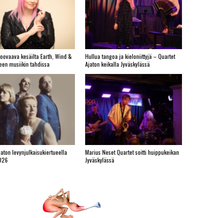
roovaava kesäilta Earth, Wind &
Hullua tangoa ja kieloniittyjä – Quartet
yeen musiikin tahdissa
Ajaton keikalla Jyväskylässä
jaton levynjulkaisukiertueella
Marius Neset Quartet soitti huippukeikan
026
Jyväskylässä