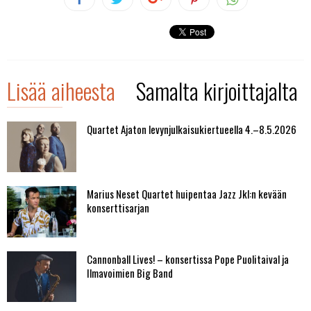
Lisää aiheesta
Samalta kirjoittajalta
Quartet Ajaton levynjulkaisukiertueella 4.–8.5.2026
Marius Neset Quartet huipentaa Jazz Jkl:n kevään
konserttisarjan
Cannonball Lives! – konsertissa Pope Puolitaival ja
Ilmavoimien Big Band