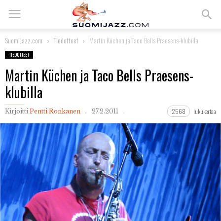
SuomiJazz.com
Tiedotteet
Martin Küchen ja Taco Bells Praesens-klubilla
TIEDOTTEET
Martin Küchen ja Taco Bells Praesens-
klubilla
2568
lukukertaa
Kirjoitti
Pentti Ronkanen
27.2.2011