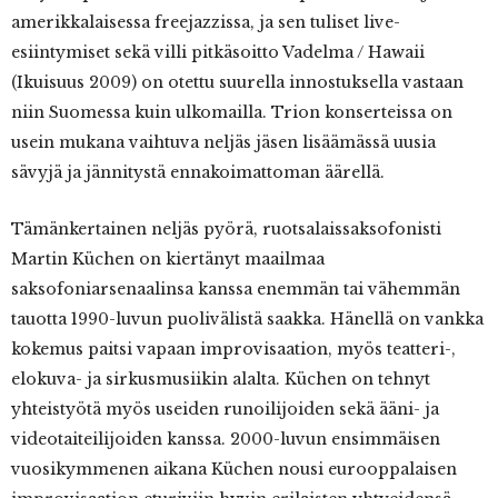
amerikkalaisessa freejazzissa, ja sen tuliset live-
esiintymiset sekä villi pitkäsoitto Vadelma / Hawaii
(Ikuisuus 2009) on otettu suurella innostuksella vastaan
niin Suomessa kuin ulkomailla. Trion konserteissa on
usein mukana vaihtuva neljäs jäsen lisäämässä uusia
sävyjä ja jännitystä ennakoimattoman äärellä.
Tämänkertainen neljäs pyörä, ruotsalaissaksofonisti
Martin Küchen on kiertänyt maailmaa
saksofoniarsenaalinsa kanssa enemmän tai vähemmän
tauotta 1990-luvun puolivälistä saakka. Hänellä on vankka
kokemus paitsi vapaan improvisaation, myös teatteri-,
elokuva- ja sirkusmusiikin alalta. Küchen on tehnyt
yhteistyötä myös useiden runoilijoiden sekä ääni- ja
videotaiteilijoiden kanssa. 2000-luvun ensimmäisen
vuosikymmenen aikana Küchen nousi eurooppalaisen