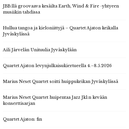
JBB:llä groovaava kesäilta Earth, Wind & Fire -yhtyeen
musiikin tahdissa
Hullua tangoa ja kieloniittyjä – Quartet Ajaton keikalla
Jyväskylässä
Aili Järvelän Unituulia Jyväskylään
Quartet Ajaton levynjulkaisukiertueella 4.–8.5.2026
Marius Neset Quartet soitti huippukeikan Jyväskylässä
Marius Neset Quartet huipentaa Jazz Jkl:n kevään
konserttisarjan
Quartet Ajaton: fin