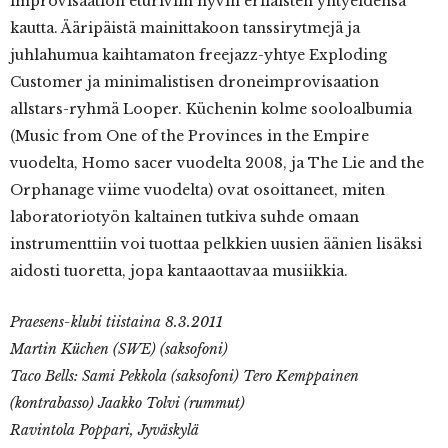
improvisaation eturiviin hyvin erilaisten yhtyeidensä
kautta. Ääripäistä mainittakoon tanssirytmejä ja
juhlahumua kaihtamaton freejazz-yhtye Exploding
Customer ja minimalistisen droneimprovisaation
allstars-ryhmä Looper. Küchenin kolme sooloalbumia
(Music from One of the Provinces in the Empire
vuodelta, Homo sacer vuodelta 2008, ja The Lie and the
Orphanage viime vuodelta) ovat osoittaneet, miten
laboratoriotyön kaltainen tutkiva suhde omaan
instrumenttiin voi tuottaa pelkkien uusien äänien lisäksi
aidosti tuoretta, jopa kantaaottavaa musiikkia.
Praesens-klubi tiistaina 8.3.2011
Martin Küchen (SWE) (saksofoni)
Taco Bells: Sami Pekkola (saksofoni) Tero Kemppainen
(kontrabasso) Jaakko Tolvi (rummut)
Ravintola Poppari, Jyväskylä