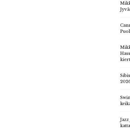
Mikk
Jyvä
Cann
Puol
Mik
Hass
kier
Sibi
202
Swin
keik
Jazz
katt