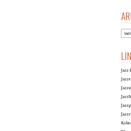
AR
Arkis
LI
Jazz 
Jazz
Jazzi
JazzI
Jazz
Jazzr
Kohta