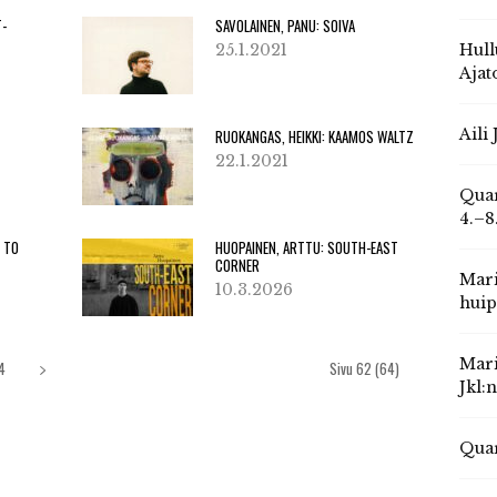
T-
SAVOLAINEN, PANU: SOIVA
25.1.2021
Hull
Ajat
Aili
RUOKANGAS, HEIKKI: KAAMOS WALTZ
22.1.2021
Quar
4.–8
D TO
HUOPAINEN, ARTTU: SOUTH-EAST
CORNER
Mari
10.3.2026
huip
Mari
4
Sivu 62 (64)
Jkl:
Quar