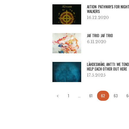
AITION: PATHWAYS FOR NIGH
WALKERS
16.12.2020
JAF TRIO: JAF TRIO
6.11.2020
LÄHDESMÄKI, ANTTI: WE TEN
HELP EACH OTHER OUT HERE
17.5.2025
1
...
61
62
63
6