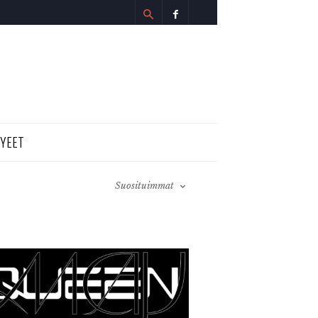
TYEET
Suosituimmat