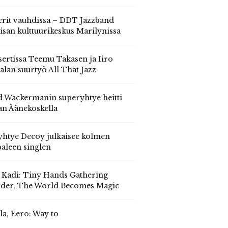
erit vauhdissa – DDT Jazzband
isan kulttuurikeskus Marilynissa
ertissa Teemu Takasen ja Iiro
alan suurtyö All That Jazz
 Wackermanin superyhtye heitti
an Äänekoskella
yhtye Decoy julkaisee kolmen
aleen singlen
, Kadi: Tiny Hands Gathering
der, The World Becomes Magic
la, Eero: Way to