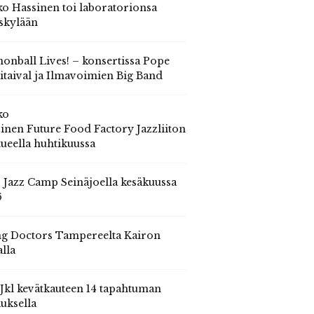
o Hassinen toi laboratorionsa
skylään
onball Lives! – konsertissa Pope
itaival ja Ilmavoimien Big Band
ko
inen Future Food Factory Jazzliiton
tueella huhtikuussa
s Jazz Camp Seinäjoella kesäkuussa
6
g Doctors Tampereelta Kairon
alla
 Jkl kevätkauteen 14 tapahtuman
auksella