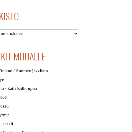
KISTO
to
NKIT MUUALLE
Finland / Suomen Jazzliitto
eye
sta / Katri Kallionpää
t365
possu
ytmit
…jazzii