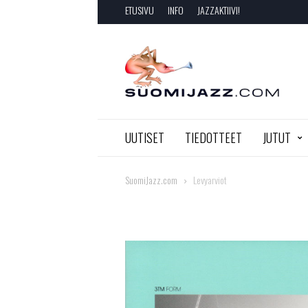
ETUSIVU
INFO
JAZZAKTIIVI!
SuomiJazz.com
UUTISET
TIEDOTTEET
JUTUT
SuomiJazz.com
Levyarviot