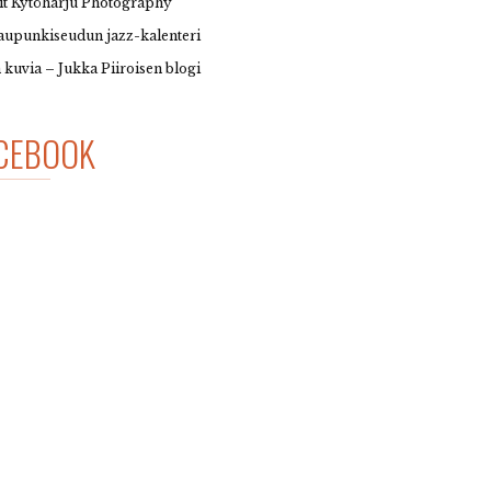
it Kytöharju Photography
upunkiseudun jazz-kalenteri
 kuvia – Jukka Piiroisen blogi
CEBOOK