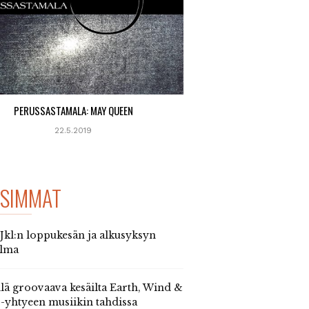
PERUSSASTAMALA: MAY QUEEN
22.5.2019
SIMMAT
 Jkl:n loppukesän ja alkusyksyn
elma
llä groovaava kesäilta Earth, Wind &
 -yhtyeen musiikin tahdissa