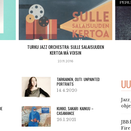
TURKU JAZZ ORCHESTRA: SULLE SALAISUUDEN
KERTOA MÄ VOISIN
23.11.2016
TARKIAINEN, OUTI: UNPAINTED
UU
PORTRAITS
14.4.2020
Jazz
ohj
DE
KUKKO, SAKARI: KAINUU –
CASAMANCE
26.1.2021
JBB:
Fire