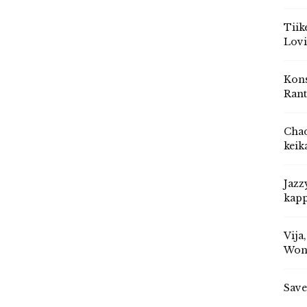
Tiik
Lovi
Kons
Rant
Chad
keik
Jazz
kapp
Vija
Won
Save