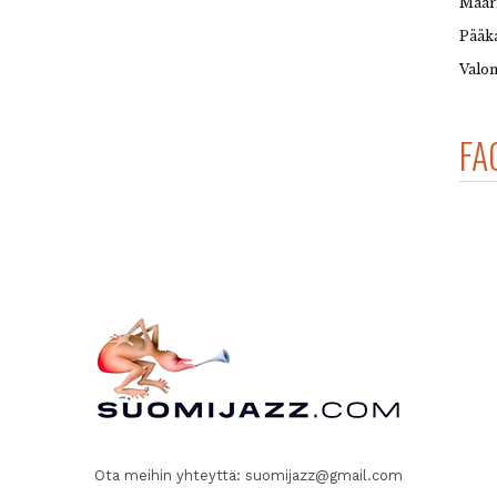
Maar
Pääka
Valon
FA
Ota meihin yhteyttä:
suomijazz@gmail.com