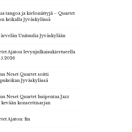
ua tangoa ja kieloniittyjä – Quartet
on keikalla Jyväskylässä
 Järvelän Unituulia Jyväskylään
tet Ajaton levynjulkaisukiertueella
.5.2026
us Neset Quartet soitti
pukeikan Jyväskylässä
us Neset Quartet huipentaa Jazz
n kevään konserttisarjan
tet Ajaton: fin