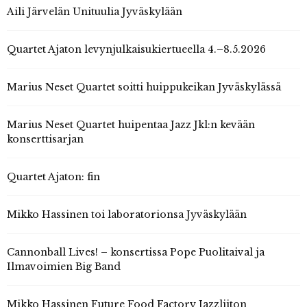
Aili Järvelän Unituulia Jyväskylään
Quartet Ajaton levynjulkaisukiertueella 4.–8.5.2026
Marius Neset Quartet soitti huippukeikan Jyväskylässä
Marius Neset Quartet huipentaa Jazz Jkl:n kevään
konserttisarjan
Quartet Ajaton: fin
Mikko Hassinen toi laboratorionsa Jyväskylään
Cannonball Lives! – konsertissa Pope Puolitaival ja
Ilmavoimien Big Band
Mikko Hassinen Future Food Factory Jazzliiton