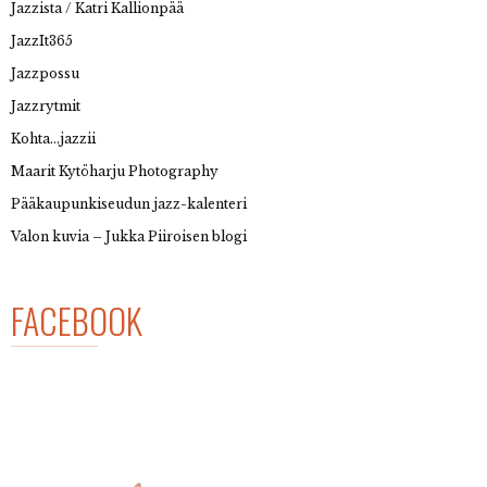
Jazzista / Katri Kallionpää
JazzIt365
Jazzpossu
Jazzrytmit
Kohta…jazzii
Maarit Kytöharju Photography
Pääkaupunkiseudun jazz-kalenteri
Valon kuvia – Jukka Piiroisen blogi
FACEBOOK