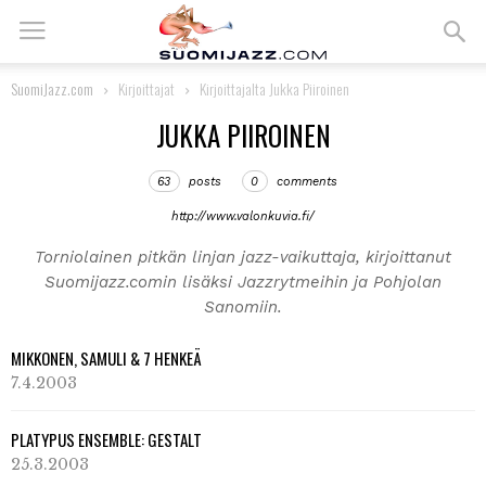
SuomiJazz.com
Kirjoittajat
Kirjoittajalta Jukka Piiroinen
JUKKA PIIROINEN
63
posts
0
comments
http://www.valonkuvia.fi/
Torniolainen pitkän linjan jazz-vaikuttaja, kirjoittanut
Suomijazz.comin lisäksi Jazzrytmeihin ja Pohjolan
Sanomiin.
MIKKONEN, SAMULI & 7 HENKEÄ
7.4.2003
PLATYPUS ENSEMBLE: GESTALT
25.3.2003