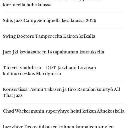
kiertueella huhtikuussa
Sibis Jazz Camp Seinäjoella kesäkuussa 2026
Swing Doctors Tampereelta Kairon keikalla
Jazz Jkl kevätkauteen 14 tapahtuman kattauksella
Tiikerit vauhdissa – DDT Jazzband Loviisan
kulttuurikeskus Marilynissa
Konsertissa Teemu Takasen ja Iiro Rantalan suurtyö All
That Jazz
Chad Wackermanin superyhtye heitti keikan Äänekoskella
Jazzyhtye Decoy julkaisee kolmen kappaleen singlen