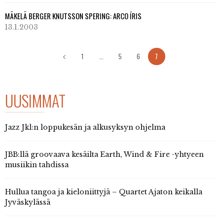
MÄKELÄ BERGER KNUTSSON SPERING: ARCO ÍRIS
13.1.2003
1
...
5
6
7
UUSIMMAT
Jazz Jkl:n loppukesän ja alkusyksyn ohjelma
JBB:llä groovaava kesäilta Earth, Wind & Fire -yhtyeen
musiikin tahdissa
Hullua tangoa ja kieloniittyjä – Quartet Ajaton keikalla
Jyväskylässä