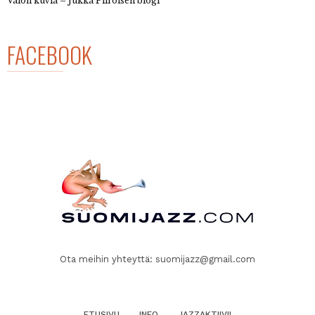
Valon kuvia – Jukka Piiroisen blogi
FACEBOOK
Ota meihin yhteyttä:
suomijazz@gmail.com
ETUSIVU
INFO
JAZZAKTIIVI!