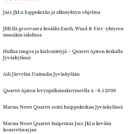
Jazz Jkl:n loppukesän ja alkusyksyn ohjelma
JBB:llä groovaava kesäilta Earth, Wind & Fire -yhtyeen
musiikin tahdissa
Hullua tangoa ja kieloniittyjä – Quartet Ajaton keikalla
Jyväskylässä
Aili Järvelän Unituulia Jyväskylään
Quartet Ajaton levynjulkaisukiertueella 4.–8.5.2026
Marius Neset Quartet soitti huippukeikan Jyväskylässä
Marius Neset Quartet huipentaa Jazz Jkl:n kevään
konserttisarjan