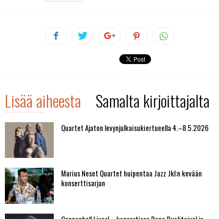
Lisää aiheesta
Samalta kirjoittajalta
Quartet Ajaton levynjulkaisukiertueella 4.–8.5.2026
Marius Neset Quartet huipentaa Jazz Jkl:n kevään
konserttisarjan
Cannonball Lives! – konsertissa Pope Puolitaival ja