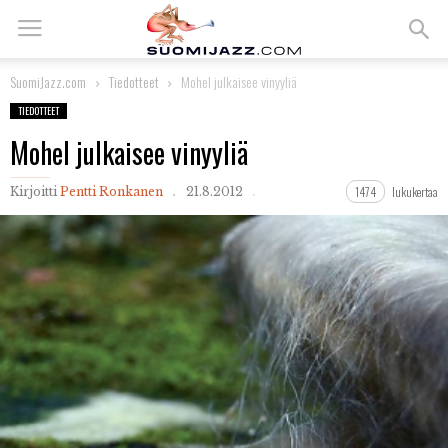
SuomiJazz.com
Tiedotteet
Mohel julkaisee vinyyliä
TIEDOTTEET
Mohel julkaisee vinyyliä
1474
lukukertaa
Kirjoitti
Pentti Ronkanen
21.8.2012