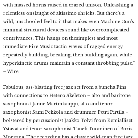
with massed horns raised in crazed unison. Unleashing a
relentless onslaught of altissimo shrieks. But there’s a
wild, unschooled feel to it that makes even Machine Gun’s
minimal structural devices sound like overcomplicated
contrivances. This hangs on thesimplest and most
immediate Fire Music tactic: waves of ragged energy
repeatedly building, breaking, then building again, while
hyperkinetic drums maintain a constant throbbing pulse.”
– Wire
Fabulous, ass-blasting free jazz set from a buncha Fins
with connections to Hetero Skeleton – alto and baritone
saxophonist Janne Martinkauppi, alto and tenor
saxophonist Sami Pekkola and drummer Petri Pirtila –
bolstered by percussionist Jaakko Tolvi from Kemialliset
Ystavat and tenor saxophonist Taneli Tuominen of Boris
Morgana. The recording has a classic wild-man free jazz