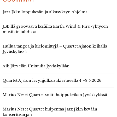
Jazz Jkl:n loppukesän ja alkusyksyn ohjelma
JBB:llä groovaava kesäilta Earth, Wind & Fire -yhtyeen
musiikin tahdissa
Hullua tangoa ja kieloniittyjä – Quartet Ajaton keikalla
Jyväskylässä
Aili Järvelän Unituulia Jyväskylään
Quartet Ajaton levynjulkaisukiertueella 4.–8.5.2026
Marius Neset Quartet soitti huippukeikan Jyväskylässä
Marius Neset Quartet huipentaa Jazz Jkl:n kevään
konserttisarjan