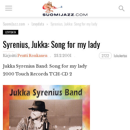
SuomiJazz.com
Levydata
Syrenius, Jukka: Song for my lady
LEVYDATA
Syrenius, Jukka: Song for my lady
2722
lukukertaa
Kirjoitti
Pentti Ronkanen
23.2.2001
Jukka
Syrenius Band: Song for my lady
2000 Touch Records TCH-CD 2