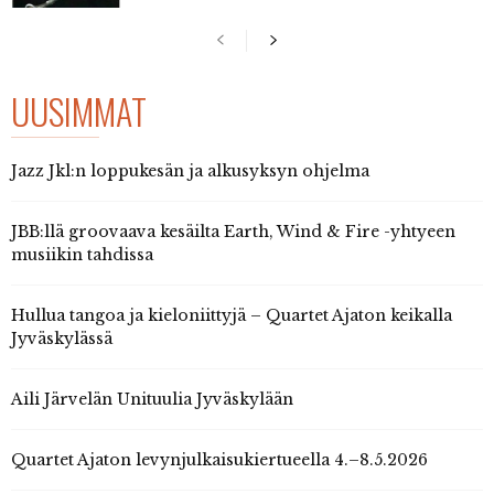
UUSIMMAT
Jazz Jkl:n loppukesän ja alkusyksyn ohjelma
JBB:llä groovaava kesäilta Earth, Wind & Fire -yhtyeen
musiikin tahdissa
Hullua tangoa ja kieloniittyjä – Quartet Ajaton keikalla
Jyväskylässä
Aili Järvelän Unituulia Jyväskylään
Quartet Ajaton levynjulkaisukiertueella 4.–8.5.2026