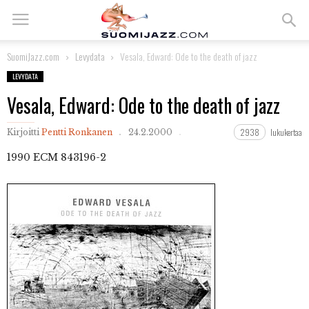
SuomiJazz.com
Levydata
Vesala, Edward: Ode to the death of jazz
LEVYDATA
Vesala, Edward: Ode to the death of jazz
2938
lukukertaa
Kirjoitti
Pentti Ronkanen
24.2.2000
1990
ECM 843196-2