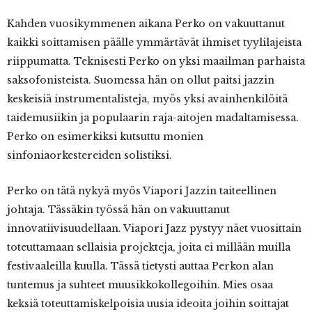
Kahden vuosikymmenen aikana Perko on vakuuttanut
kaikki soittamisen päälle ymmärtävät ihmiset tyylilajeista
riippumatta. Teknisesti Perko on yksi maailman parhaista
saksofonisteista. Suomessa hän on ollut paitsi jazzin
keskeisiä instrumentalisteja, myös yksi avainhenkilöitä
taidemusiikin ja populaarin raja-aitojen madaltamisessa.
Perko on esimerkiksi kutsuttu monien
sinfoniaorkestereiden solistiksi.
Perko on tätä nykyä myös Viapori Jazzin taiteellinen
johtaja. Tässäkin työssä hän on vakuuttanut
innovatiivisuudellaan. Viapori Jazz pystyy näet vuosittain
toteuttamaan sellaisia projekteja, joita ei millään muilla
festivaaleilla kuulla. Tässä tietysti auttaa Perkon alan
tuntemus ja suhteet muusikkokollegoihin. Mies osaa
keksiä toteuttamiskelpoisia uusia ideoita joihin soittajat