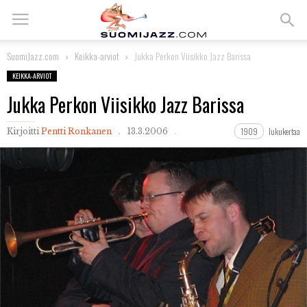
SuomiJazz.com
Keikka-arviot
Jukka Perkon Viisikko Jazz Barissa
KEIKKA-ARVIOT
Jukka Perkon Viisikko Jazz Barissa
1909
lukukertaa
Kirjoitti
Pentti Ronkanen
13.3.2006