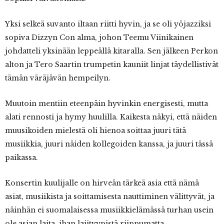
Yksi selkeä suvanto iltaan riitti hyvin, ja se oli yöjazziksi
sopiva Dizzyn Con alma, johon Teemu Viinikainen
johdatteli yksinään leppeällä kitaralla. Sen jälkeen Perkon
alton ja Tero Saartin trumpetin kauniit linjat täydellistivät
tämän väräjävän hempeilyn.
Muutoin mentiin eteenpäin hyvinkin energisesti, mutta
alati rennosti ja hymy huulilla. Kaikesta näkyi, että näiden
muusikoiden mielestä oli hienoa soittaa juuri tätä
musiikkia, juuri näiden kollegoiden kanssa, ja juuri tässä
paikassa.
Konsertin kuulijalle on hirveän tärkeä asia että nämä
asiat, musiikista ja soittamisesta nauttiminen välittyvät, ja
näinhän ei suomalaisessa musiikkielämässä turhan usein
ole asian laita, ihan lajityypistä riippumatta.