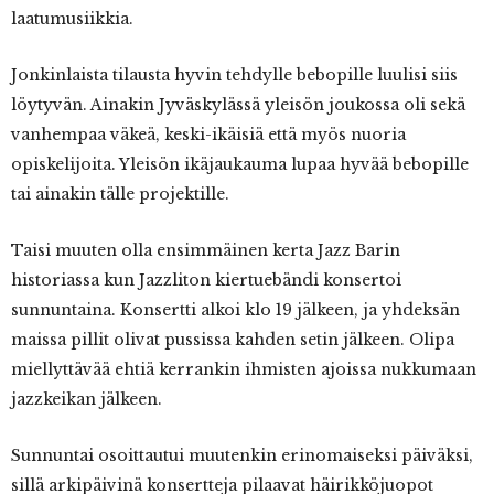
laatumusiikkia.
Jonkinlaista tilausta hyvin tehdylle bebopille luulisi siis
löytyvän. Ainakin Jyväskylässä yleisön joukossa oli sekä
vanhempaa väkeä, keski-ikäisiä että myös nuoria
opiskelijoita. Yleisön ikäjaukauma lupaa hyvää bebopille
tai ainakin tälle projektille.
Taisi muuten olla ensimmäinen kerta Jazz Barin
historiassa kun Jazzliton kiertuebändi konsertoi
sunnuntaina. Konsertti alkoi klo 19 jälkeen, ja yhdeksän
maissa pillit olivat pussissa kahden setin jälkeen. Olipa
miellyttävää ehtiä kerrankin ihmisten ajoissa nukkumaan
jazzkeikan jälkeen.
Sunnuntai osoittautui muutenkin erinomaiseksi päiväksi,
sillä arkipäivinä konsertteja pilaavat häirikköjuopot