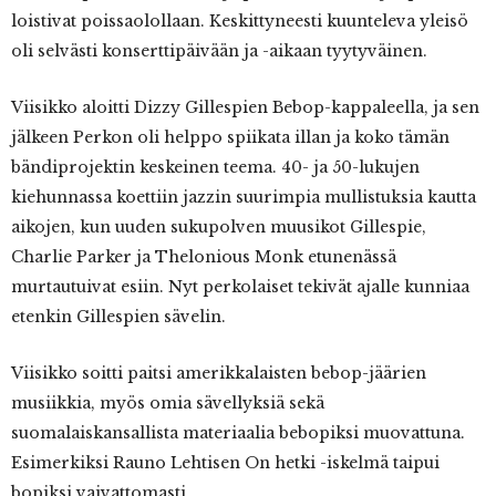
loistivat poissaolollaan. Keskittyneesti kuunteleva yleisö
oli selvästi konserttipäivään ja -aikaan tyytyväinen.
Viisikko aloitti Dizzy Gillespien Bebop-kappaleella, ja sen
jälkeen Perkon oli helppo spiikata illan ja koko tämän
bändiprojektin keskeinen teema. 40- ja 50-lukujen
kiehunnassa koettiin jazzin suurimpia mullistuksia kautta
aikojen, kun uuden sukupolven muusikot Gillespie,
Charlie Parker ja Thelonious Monk etunenässä
murtautuivat esiin. Nyt perkolaiset tekivät ajalle kunniaa
etenkin Gillespien sävelin.
Viisikko soitti paitsi amerikkalaisten bebop-jäärien
musiikkia, myös omia sävellyksiä sekä
suomalaiskansallista materiaalia bebopiksi muovattuna.
Esimerkiksi Rauno Lehtisen On hetki -iskelmä taipui
bopiksi vaivattomasti.