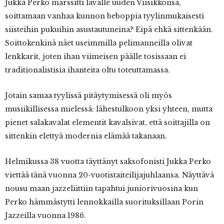
Jukka Perko marssitti lavalle uuden Viisikkonsa,
soittamaan vanhaa kunnon beboppia tyylinmukaisesti
siisteihin pukuihin asustautuneina? Eipä ehkä sittenkään.
Soittokenkinä näet useimmilla pelimanneilla olivat
lenkkarit, joten ihan viimeisen päälle tosissaan ei
traditionalistisia ihanteita oltu toteuttamassa.
Jotain samaa tyylissä pitäytymisessä oli myös
musiikillisessa mielessä: lähestulkoon yksi yhteen, mutta
pienet salakavalat elementit kavalsivat, että soittajilla on
sittenkin elettyä modernia elämää takanaan.
Helmikussa 38 vuotta täyttänyt saksofonisti Jukka Perko
viettää tänä vuonna 20-vuotistaiteilijajuhlaansa. Näyttävä
nousu maan jazzeliittiin tapahtui juniorivuosina kun
Perko hämmästytti lennokkailla suorituksillaan Porin
Jazzeilla vuonna 1986.