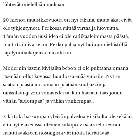
lähtevät mielellään mukaan.
20 hienoa muusikkovuotta on nyt takana, mutta akut eivät
ole tyhjentyneet. Perkossa riittää virtaa ja luovuutta.
Tämän vuoden uusi idea ei ole radikaaleimmasta päästä,
mutta toimiva se on. Perko palaa nyt huippumiehistöllä
läpilyöntiaikojensa musiikkiin.
Modernin jazzin kivijalka bebop ei ole puhtaana omana
itsenään ollut kovassa huudossa enää vuosiin. Nyt se
saattaa päästä nostamaan päätään souljazzin ja
tanssilattiajazzin vanavedessä, kun haetaan taas jotain
vähän ”aidompaa” ja vähän vanhempaa…
Eikä toki hassumpaa yleisönpalvelua Viisikolta ole sekään,
että nyt eläkeiässä olevien sukupolvi saa vielä kerran
nautittavakseen nostalgisia värinöitä herättävää