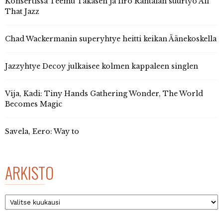
Konsertissa Teemu Takasen ja Iiro Rantalan suurtyö All
That Jazz
Chad Wackermanin superyhtye heitti keikan Äänekoskella
Jazzyhtye Decoy julkaisee kolmen kappaleen singlen
Vija, Kadi: Tiny Hands Gathering Wonder, The World
Becomes Magic
Savela, Eero: Way to
ARKISTO
Arkisto