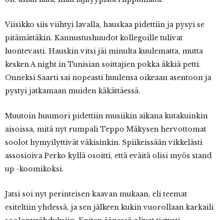
Viisikko siis viihtyi lavalla, hauskaa pidettiin ja pysyi se
pitämättäkin. Kannustushuudot kollegoille tulivat
luontevasti. Hauskin vitsi jäi minulta kuulematta, mutta
kesken A night in Tunisian soittajien pokka äkkiä petti.
Onneksi Saarti sai nopeasti huulensa oikeaan asentoon ja
pystyi jatkamaan muiden käkättäessä.
Muutoin huumori pidettiin musiikin aikana kutakuinkin
aisoissa, mitä nyt rumpali Teppo Mäkysen hervottomat
soolot hymyilyttivät väkisinkin. Spiikeissään vikkelästi
assosioiva Perko kyllä osoitti, että eväitä olisi myös stand
up -koomikoksi.
Jatsi soi nyt perinteisen kaavan mukaan, eli teemat
esiteltiin yhdessä, ja sen jälkeen kukin vuorollaan karkaili