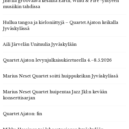
JBB:llä groovaava kesäilta Earth, Wind & Fire -yhtyeen
musiikin tahdissa
Hullua tangoa ja kieloniittyjä – Quartet Ajaton keikalla
Jyväskylässä
Aili Järvelän Unituulia Jyväskylään
Quartet Ajaton levynjulkaisukiertueella 4.–8.5.2026
Marius Neset Quartet soitti huippukeikan Jyväskylässä
Marius Neset Quartet huipentaa Jazz Jkl:n kevään
konserttisarjan
Quartet Ajaton: fin