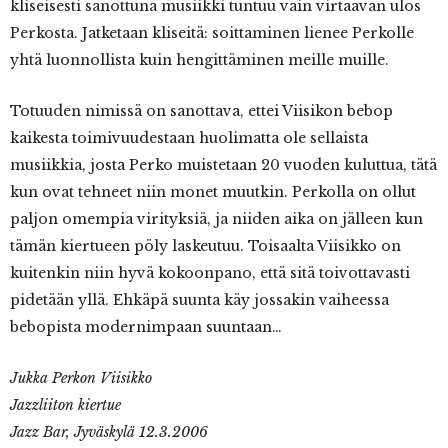
kliseisesti sanottuna musiikki tuntuu vain virtaavan ulos
Perkosta. Jatketaan kliseitä: soittaminen lienee Perkolle
yhtä luonnollista kuin hengittäminen meille muille.
Totuuden nimissä on sanottava, ettei Viisikon bebop
kaikesta toimivuudestaan huolimatta ole sellaista
musiikkia, josta Perko muistetaan 20 vuoden kuluttua, tätä
kun ovat tehneet niin monet muutkin. Perkolla on ollut
paljon omempia virityksiä, ja niiden aika on jälleen kun
tämän kiertueen pöly laskeutuu. Toisaalta Viisikko on
kuitenkin niin hyvä kokoonpano, että sitä toivottavasti
pidetään yllä. Ehkäpä suunta käy jossakin vaiheessa
bebopista modernimpaan suuntaan…
Jukka Perkon Viisikko
Jazzliiton kiertue
Jazz Bar, Jyväskylä 12.3.2006