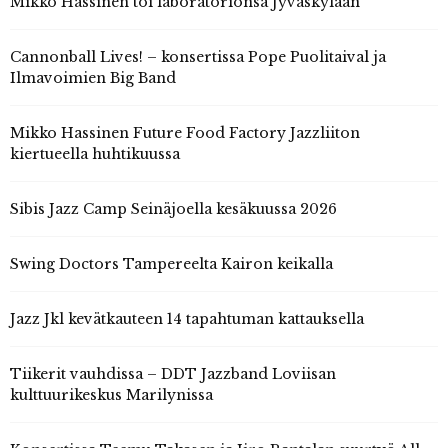
Mikko Hassinen toi laboratorionsa Jyväskylään
Cannonball Lives! – konsertissa Pope Puolitaival ja
Ilmavoimien Big Band
Mikko Hassinen Future Food Factory Jazzliiton
kiertueella huhtikuussa
Sibis Jazz Camp Seinäjoella kesäkuussa 2026
Swing Doctors Tampereelta Kairon keikalla
Jazz Jkl kevätkauteen 14 tapahtuman kattauksella
Tiikerit vauhdissa – DDT Jazzband Loviisan
kulttuurikeskus Marilynissa