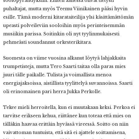
soolopyrähdyksiin. Eniten äänessä olivat tietysti
puhaltajat, mutta myös Teemu Viinikainen pääsi hyvin
esille. Tämä moderni kitarataiteilija ylsi käsittämättömän
upeasti polveileviin sooloihin myös perinteisemmän
musiikin parissa. Soitinkin oli nyt tyylinmukaisesti
pehmeästi soundannut orkesterikitara.
Suomesta on viime vuosina alkanut löytyä lahjakkaita
trumpetisteja, mutta Tero Saarti taitaa olla paras mies
juuri tälle paikalle. Tulista ja voimallista menoa
energiajaksoissa, aistillista tyylittelyä suvannoissa. Saarti
oli erinomainen pari herra Jukka Perkolle.
Tekee mieli herroitella, kun ei muutakaan keksi. Perkoa ei
tarvitse erikseen kehua, riittänee kun toteaa että mies on
tälläkin haavaa erittäin hyvässä vireessä. Soitto on niin
vaivattoman tuntuista, että sitä ei ajattele soittamisena,